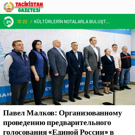
России» в Рязанской области помогла
перезагрузка первичек
13:22
/
KÜLTÜRLERİN NOTALARLA BULUŞTUĞU YER: MİMOZA’M KAFE’DE DOSTLUK RÜZGARI!
Павел Малков: Организованному
проведению предварительного
голосования «Единой России» в