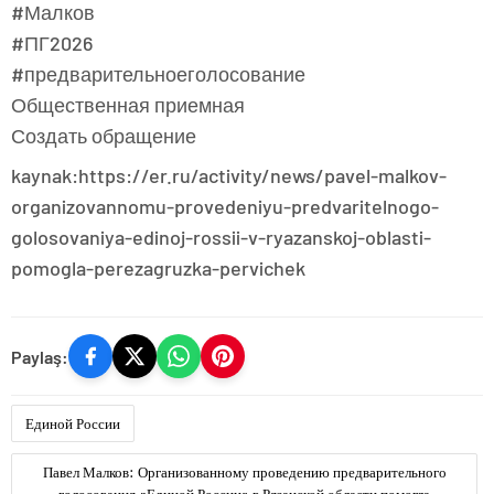
#Малков
#ПГ2026
#предварительноеголосование
Общественная приемная
Создать обращение
kaynak:https://er.ru/activity/news/pavel-malkov-
organizovannomu-provedeniyu-predvaritelnogo-
golosovaniya-edinoj-rossii-v-ryazanskoj-oblasti-
pomogla-perezagruzka-pervichek
Paylaş:
Единой России
Павел Малков: Организованному проведению предварительного