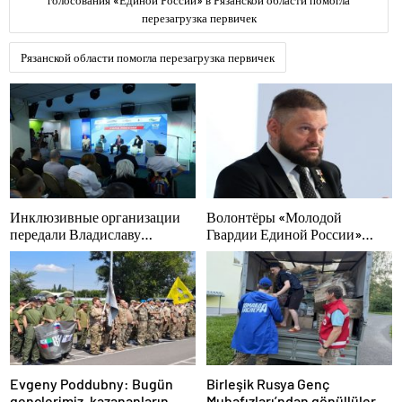
голосования «Единой России» в Рязанской области помогла
перезагрузка первичек
Рязанской области помогла перезагрузка первичек
Инклюзивные организации
Волонтёры «Молодой
передали Владиславу
Гвардии Единой России»
Головину предложения в
помогут белгородцам с
новую Народную программу
огнетушителями и
«Единой России»
генераторами
Evgeny Poddubny: Bugün
Birleşik Rusya Genç
gençlerimiz, kazananların
Muhafızları’ndan gönüllüler,