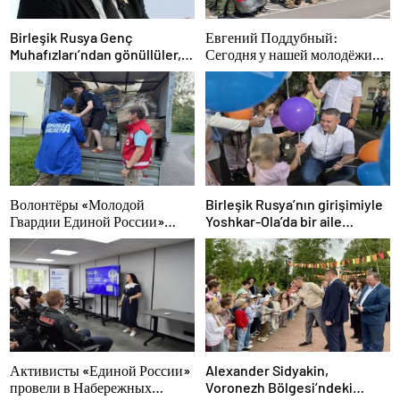
Birleşik Rusya Genç
Евгений Поддубный:
Muhafızları’ndan gönüllüler,
Сегодня у нашей молодёжи
Belgorod sakinlerine yangın
куётся характер победителей
söndürücüler ve jeneratörler
konusunda yardımcı olacak
Волонтёры «Молодой
Birleşik Rusya’nın girişimiyle
Гвардии Единой России»
Yoshkar-Ola’da bir aile
ликвидируют последствия
festivali düzenlendi
паводков на Урале и Дальнем
Востоке
Активисты «Единой России»
Alexander Sidyakin,
провели в Набережных
Voronezh Bölgesi’ndeki