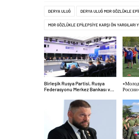
DERYA ULUĞ
DERYA ULUĞ MOR GÖZLÜKLE EPİL
MOR GÖZLÜKLE EPİLEPSİYE KARŞI ÖN YARGILARI Y
Birleşik Rusya Partisi, Rusya
«Молод
Federasyonu Merkez Bankası ve
России»
iş arama hizmeti SuperJob,
меропр
Sovyet Askeri Bölgesi gazilerinin
физкул
istihdamı için Rusya’da ilk
uzmanlaşmış platformu
oluşturacak