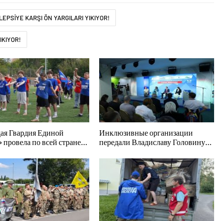
EPSİYE KARŞI ÖN YARGILARI YIKIYOR!
IKIYOR!
ая Гвардия Единой
Инклюзивные организации
 провела по всей стране
передали Владиславу Головину
иятия ко Дню
предложения в новую Народную
ьтурника
программу «Единой России»