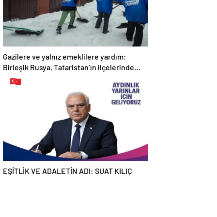
Gazilere ve yalnız emeklilere yardım:
Birleşik Rusya, Tataristan’ın ilçelerinde
“Kar İnişi” kampanyası düzenliyor
EŞİTLİK VE ADALETİN ADI: SUAT KILIÇ