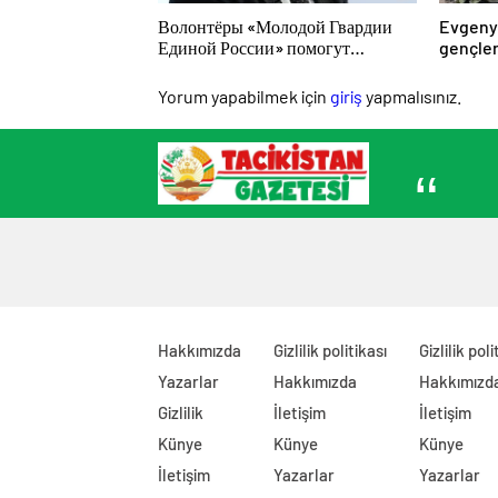
Волонтёры «Молодой Гвардии
Evgeny
Единой России» помогут
gençler
белгородцам с огнетушителями и
karakte
генераторами
Yorum yapabilmek için
giriş
yapmalısınız.
Hakkımızda
Gizlilik politikası
Gizlilik poli
Yazarlar
Hakkımızda
Hakkımızd
Gizlilik
İletişim
İletişim
Künye
Künye
Künye
İletişim
Yazarlar
Yazarlar