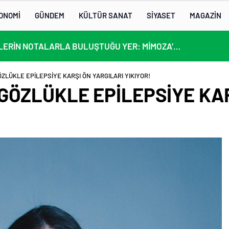
ONOMİ
GÜNDEM
KÜLTÜR SANAT
SİYASET
MAGAZİN
KÜLTÜRLERİN NOTALARLA BULUŞTUĞU YER: MİMOZA’M KAFE’DE DOSTLUK RÜZGARI!
ZLÜKLE EPİLEPSİYE KARŞI ÖN YARGILARI YIKIYOR!
GÖZLÜKLE EPİLEPSİYE KAR