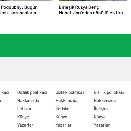
 Poddubny: Bugün
Birleşik Rusya Genç
imiz, kazananların
Muhafızları’ndan gönüllüler, Ural
rini şekillendiriyor
ve Uzak Doğu’daki sellerin
sonuçlarını ortadan kaldırmaya
yardımcı oluyor
tikası
Gizlilik politikası
Gizlilik politikası
Gizlilik politikası
a
Hakkımızda
Hakkımızda
Hakkımızda
İletişim
İletişim
İletişim
Künye
Künye
Künye
Yazarlar
Yazarlar
Yazarlar