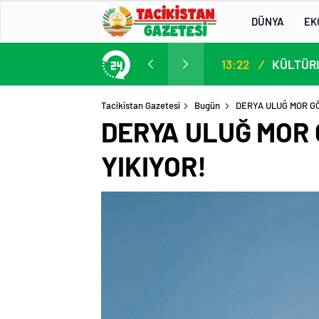
DÜNYA
EK
13. AB-Orta Asya Yüksek Düzeyli Siyasi ve Güvenlik Diyaloğuna Katılım
13:22
/
Tacikistan Gazetesi
Bugün
DERYA ULUĞ MOR GÖ
DERYA ULUĞ MOR 
YIKIYOR!