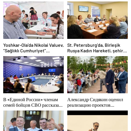
Yoshkar-Ola’da Nikolai Valuev,
St. Petersburg’da, Birleşik
“Sağlıklı Cumhuriyet”
Rusya Kadın Hareketi, şehir
projesiyle tanıştı
genelinde kadınlara yönelik
destek programlarının
geliştirilmesi için öneriler
hazırladı
В «Единой России» членам
Александр Сидякин оценил
семей бойцов СВО рассказали
реализацию проектов
о новых мерах господдержки
благоустройства в
Воронежской области