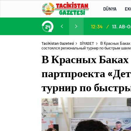
DÜNYA
EK
13. AB-Orta Asya Yüksek Düzeyli Siyasi ve Güvenlik Diyaloğuna Katılım
13:22
/
Tacikistan Gazetesi
SİYASET
В Красных Баках
состоялся региональный турнир по быстрым шах
В Красных Баках 
партпроекта «Дет
турнир по быстр