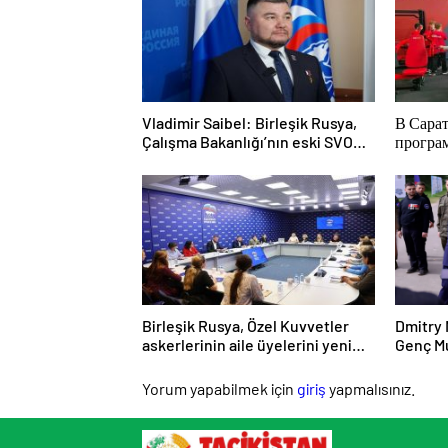
Vladimir Saibel: Birleşik Rusya,
В Сара
Çalışma Bakanlığı’nın eski SVO
програ
katılımcılarının sosyal sözleşme
России
edinme sürecini basitleştirme
адапти
kararını destekliyor
высота
Birleşik Rusya, Özel Kuvvetler
Dmitry 
askerlerinin aile üyelerini yeni
Genç Mu
hükümet destek önlemleri
Bölüğü’
hakkında bilgilendirdi
hatların
Yorum yapabilmek için
giriş
yapmalısınız.