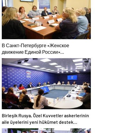
В Санкт-Петербурге «Женское
движение Единой России»
сформировало предложения по
развитию городских программ
поддержки женщин
Birleşik Rusya, Özel Kuvvetler askerlerinin
aile üyelerini yeni hükümet destek
önlemleri hakkında bilgilendirdi