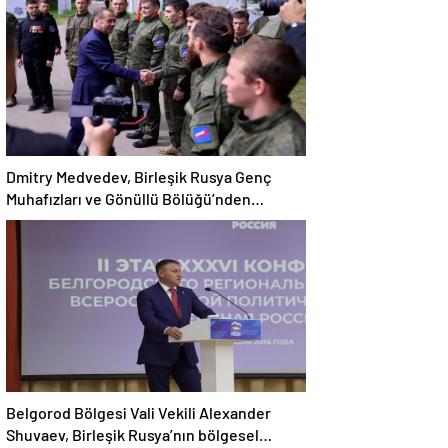
Dmitry Medvedev, Birleşik Rusya Genç
Muhafızları ve Gönüllü Bölüğü’nden
gönüllüleri cephe hatlarına kadar eşlik etti
Belgorod Bölgesi Vali Vekili Alexander
Shuvaev, Birleşik Rusya’nın bölgesel