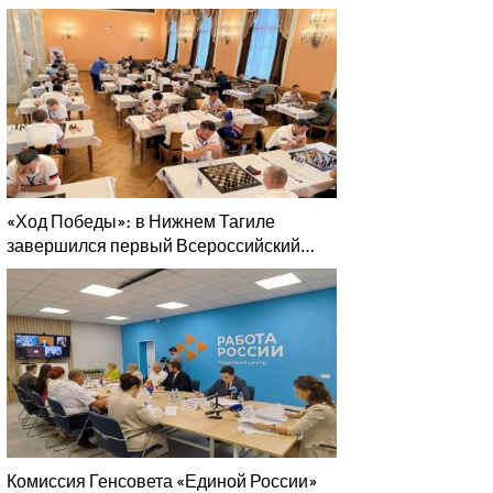
şubesinin sekreterliğine seçildi
«Ход Победы»: в Нижнем Тагиле
завершился первый Всероссийский
турнир «Единой России» «Шахматы для
СВОих»
Комиссия Генсовета «Единой России»