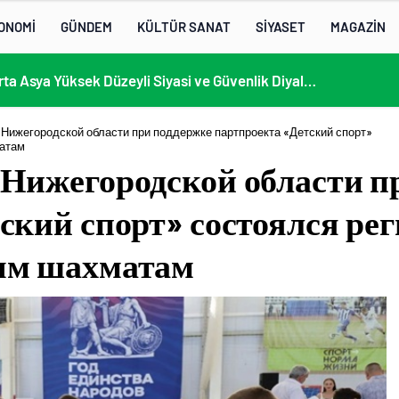
ONOMİ
GÜNDEM
KÜLTÜR SANAT
SİYASET
MAGAZİN
KÜLTÜRLERİN NOTALARLA BULUŞTUĞU YER: MİMOZA’M KAFE’DE DOSTLUK RÜZGARI!
 Нижегородской области при поддержке партпроекта «Детский спорт»
матам
Нижегородской области п
ский спорт» состоялся р
ым шахматам