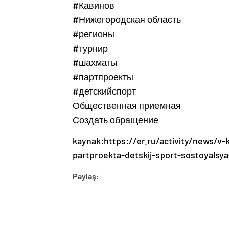
#Кавинов
#Нижегородская область
#регионы
#турнир
#шахматы
#партпроекты
#детскийспорт
Общественная приемная
Создать обращение
kaynak:https://er.ru/activity/news/v
partproekta-detskij-sport-sostoyalsy
Paylaş: