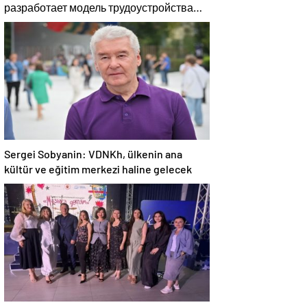
разработает модель трудоустройства
для людей с инвалидностью с учётом
опыта регионов
Sergei Sobyanin: VDNKh, ülkenin ana
kültür ve eğitim merkezi haline gelecek