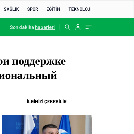
SAĞLIK
SPOR
EĞİTİM
TEKNOLOJİ
Son dakika
22:07
/
haberleri
ри поддержке
егиональный
İLGİNİZİ ÇEKEBİLİR