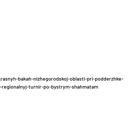
-krasnyh-bakah-nizhegorodskoj-oblasti-pri-podderzhke-
a-regionalnyj-turnir-po-bystrym-shahmatam