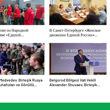
тове по Народной
В Санкт-Петербурге «Женское
мме «Единой
движение Единой России»
»-2021 открылся
сформировало предложения по
вный спортзал «Новая
развитию городских программ
»
поддержки женщин
Medvedev, Birleşik Rusya
Belgorod Bölgesi Vali Vekili
hafızları ve Gönüllü
Alexander Shuvaev, Birleşik
nden gönüllüleri cephe
Rusya’nın bölgesel şubesinin
a kadar eşlik etti
sekreterliğine seçildi