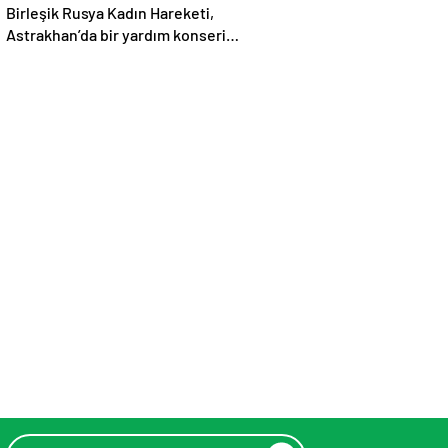
Birleşik Rusya Kadın Hareketi,
Astrakhan’da bir yardım konseri
düzenlenmesine yardımcı oldu