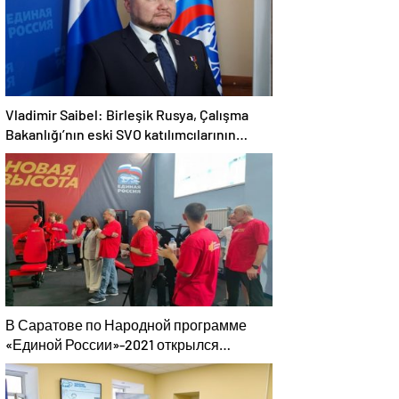
Vladimir Saibel: Birleşik Rusya, Çalışma
Bakanlığı’nın eski SVO katılımcılarının
sosyal sözleşme edinme sürecini
basitleştirme kararını destekliyor
В Саратове по Народной программе
«Единой России»-2021 открылся
адаптивный спортзал «Новая высота»