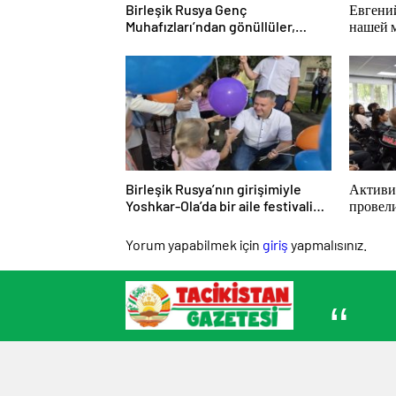
Birleşik Rusya Genç
Евгени
Muhafızları’ndan gönüllüler,
нашей 
Belgorod sakinlerine yangın
победи
söndürücüler ve jeneratörler
konusunda yardımcı olacak
Birleşik Rusya’nın girişimiyle
Активи
Yoshkar-Ola’da bir aile festivali
провел
düzenlendi
просве
для мо
Yorum yapabilmek için
giriş
yapmalısınız.
КАМА