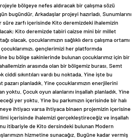
projeyle bölgeye nefes aldıracak bir çalışma sözü
ün bugündür. Arkadaşlar projeyi hazırladı. Sunumlarını
ir süre zarfı içerisinde Kito deremizdeki ihalemizin
acak; Kito deremizde tabiri caizse mini bir millet
tağı olacak, çocuklarımızın sağlıklı ders çalışma ortamı
çocuklarımızı, gençlerimizi her platformda
ine bu bölge sakinlerinde bulunan çocuklarımız için bir
 mahallemizin arasında olan bir bölgemiz burası. Semt
ok ciddi sıkıntıları vardı bu noktada. Yine işte bu
 pazarı planladık. Yine çocuklarımızın enerjilerini
an yoktu. Çocuk oyun alanlarını inşallah planladık. Yine
leceği yer yoktu. Yine bu parkımızın içerisinde bir halı
neye ihtiyacı varsa ihtiyaca binaen projemizin içerisine
ilimi içerisinde ihalemizi gerçekleştireceğiz ve inşallah
nu itibariyle de Kito dersindeki bulunan Modern
daşlarımızın hizmetine sunacağız. Bugüne kadar vermiş