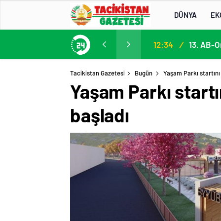
DÜNYA
EK
13. AB-Orta Asya Yüksek Düzeyli Siyasi ve Güvenlik Diyaloğuna Katılım
13:22
/
Tacikistan Gazetesi
Bugün
Yaşam Parkı startını
Yaşam Parkı startı
başladı