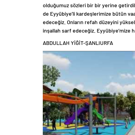
olduğumuz sözleri bir bir yerine getirdik
de Eyyübiye’li kardeşlerimize bütün va
edeceğiz. Onların refah düzeyini yüksel
inşallah sarf edeceğiz. Eyyübiye’mize ha
ABDULLAH YİĞİT-ŞANLIURFA