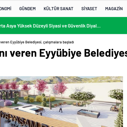
ONOMİ
GÜNDEM
KÜLTÜR SANAT
SİYASET
MAGAZİN
KÜLTÜRLERİN NOTALARLA BULUŞTUĞU YER: MİMOZA’M KAFE’DE DOSTLUK RÜZGARI!
 veren Eyyübiye Belediyesi, çalışmalara başladı
nı veren Eyyübiye Belediyes