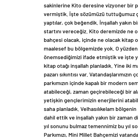
sakinlerine Kito deresine vizyoner bir 
vermiştik. İşte sözümüzü tuttuğumuz g
yaptılar, çok beğendik. İnşallah yakın b
startını vereceğiz. Kito deremizde ne ol
bahçesi olacak, içinde ne olacak kitap o
maalesef bu bölgemizde yok. O yüzden 
önemsediğimizi ifade etmiştik ve işte y
kitap otağı inşallah planladık. Yine iki
pazarı sıkıntısı var. Vatandaşlarımızın ç
parkımızın içinde kapalı bir modern semt
atabileceği, zaman geçirebileceği bir al
yetişkin gençlerimizin enerjilerini atabi
saha planladık. Velhasılıkelam bölgenin 
dahil ettik ve inşallah yakın bir zaman d
yıl sonunu bulmaz temennimiz bu yıl so
Parkımızı, Mini Millet Bahçemizi vatan