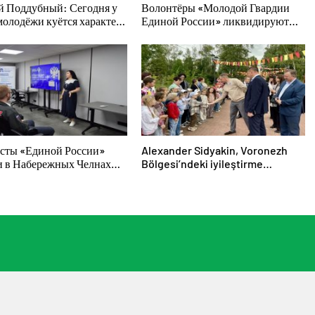
й Поддубный: Сегодня у
Волонтёры «Молодой Гвардии
молодёжи куётся характер
Единой России» ликвидируют
телей
последствия паводков на Урале и
Дальнем Востоке
сты «Единой России»
Alexander Sidyakin, Voronezh
и в Набережных Челнах
Bölgesi’ndeki iyileştirme
тительские мероприятия
projelerinin uygulanmasını
лодых специалистов
değerlendirdi
За