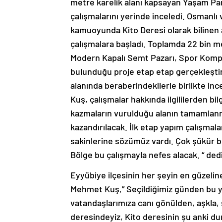
metre karelik alanı kapsayan Yaşam Par
çalışmalarını yerinde inceledi. Osmanlı 
kamuoyunda Kito Deresi olarak bilinen 
çalışmalara başladı. Toplamda 22 bin me
Modern Kapalı Semt Pazarı, Spor Komple
bulunduğu proje etap etap gerçekleştir
alanında beraberindekilerle birlikte 
Kuş, çalışmalar hakkında ilgililerden bil
kazmaların vurulduğu alanın tamamlanma
kazandırılacak. İlk etap yapım çalışmala
sakinlerine sözümüz vardı. Çok şükür 
Bölge bu çalışmayla nefes alacak. “ dedi
Eyyübiye ilçesinin her şeyin en güzeli
Mehmet Kuş,” Seçildiğimiz günden bu y
vatandaşlarımıza canı gönülden, aşkla
deresindeyiz, Kito deresinin şu anki d