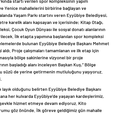
kında startı verilen spor kompleksinin yapım
ve Yenice mahallelerini birbirine bağlayan ve
alanda Yaşam Parkı startını veren Eyyübiye Belediyesi,
tre karelik alanı kapsayan ve içerisinde; Kitap Otağı,
ksi, Çocuk Oyun Dünyası ile sosyal donatı alanlarının
ilecek. İlk etapta yapımına başlanılan spor kompleksi
incelemelerde bulunan Eyyübiye Belediye Başkanı Mehmet
gi aldı. Proje çalışmaları tamamlanan ve ilk etap için
sıyla bölge sakinlerine vizyonel bir proje
rının başladığı alanı inceleyen Başkan Kuş,” Bölge
bu süzü de yerine getirmenin mutluluğunu yaşıyoruz.
.
ne layık olduğunu belirten Eyyübiye Belediye Başkanı
ana her kulvarda Eyyübiye’de yaşayan kardeşlerimiz,
, şevkle hizmet etmeye devam ediyoruz. Kito
urumu göz önünde. İlk göreve geldiğimiz gün mahalle