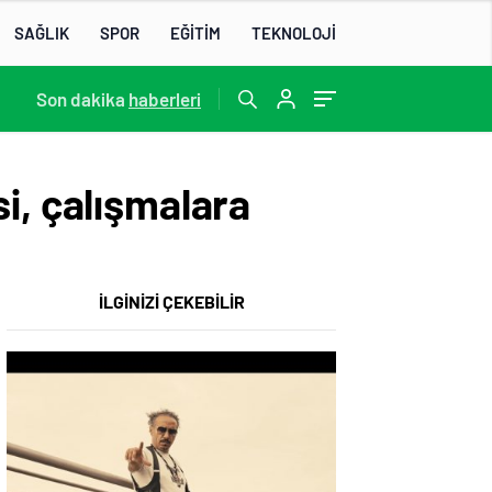
SAĞLIK
SPOR
EĞİTİM
TEKNOLOJİ
22:07
Son dakika
/
haberleri
i, çalışmalara
İLGİNİZİ ÇEKEBİLİR