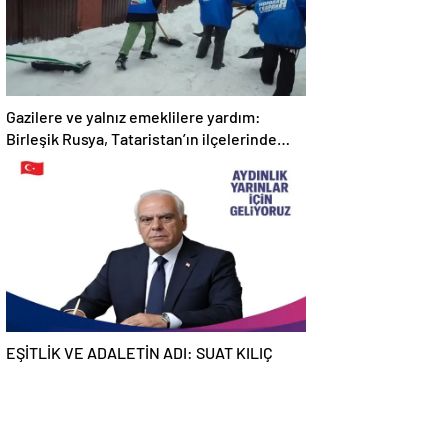
Gazilere ve yalnız emeklilere yardım:
Birleşik Rusya, Tataristan’ın ilçelerinde
“Kar İnişi” kampanyası düzenliyor
EŞİTLİK VE ADALETİN ADI: SUAT KILIÇ