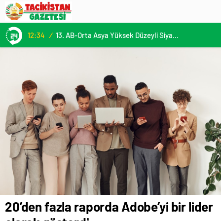
12:34
/
13. AB-Orta Asya Yüksek Düzeyli Siyasi ve Güvenlik Diyaloğuna Katılım
20’den fazla raporda Adobe’yi bir lider