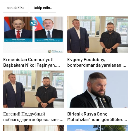
son dakika
takip edin..
Ermenistan Cumhuriyeti
Evgeny Poddubny,
Başbakanı Nikol Paşinyan,
bombardımanda yaralananları
Azerbaycan Cumhuriyeti
kurtarmadaki
Cumhurbaşkanı İlham Aliyev’i
cesaretlerinden dolayı
aradı
Belgorod bölgesindeki
gönüllülere teşekkür etti
Евгений Поддубный
Birleşik Rusya Genç
поблагодарил добровольцев
Muhafızları’ndan gönüllüler,
Белгородской области за
Belgorod sakinlerine yangın
мужество в спасении
söndürücüler ve jeneratörler