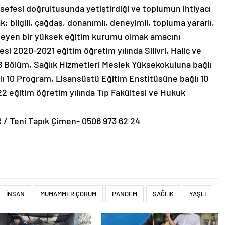
lsefesi doğrultusunda yetiştirdiği ve toplumun ihtiyacı
k; bilgili, çağdaş, donanımlı, deneyimli, topluma yararlı,
fleyen bir yüksek eğitim kurumu olmak amacını
si 2020-2021 eğitim öğretim yılında Silivri, Haliç ve
8 Bölüm, Sağlık Hizmetleri Meslek Yüksekokuluna bağlı
ı 10 Program, Lisansüstü Eğitim Enstitüsüne bağlı 10
 eğitim öğretim yılında Tıp Fakültesi ve Hukuk
R / Teni Tapık Çimen- 0506 973 62 24
İNSAN
MUMAMMER ÇORUM
PANDEM
SAĞLIK
YAŞLI