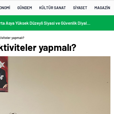
ONOMİ
GÜNDEM
KÜLTÜR SANAT
SİYASET
MAGAZİN
13. AB-Orta Asya Yüksek Düzeyli Siyasi ve Güvenlik Diyaloğuna Katılım
tiviteler yapmalı?
ktiviteler yapmalı?