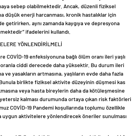
aya sebep olabilmektedir. Ancak, düzenli fiziksel
aha düşük enerji harcanması, kronik hastalıklar için
de getirirken, aynı zamanda kaygıya ve depresyona
mektedir’’ ifadelerini kullandı.
İTELERE YÖNLENDİRİLMELİ
öre COVİD-19 enfeksiyonuna bağlı ölüm oranı ileri yaşlı
e oranla ciddi derecede daha yüksektir. Bu durum ileri
ma ve yasakların artmasına, yaşlıların evde daha fazla
nula birlikte fiziksel aktivite düzeyinin düşmesi kas
çıkmasına veya hasta bireylerin daha da kötüleşmesine
n yetersiz kalması durumunda ortaya çıkan risk faktörleri
uz COVİD-19 Pandemi koşullarında toplumu özellikle
da uygun aktivitelere yönlendirecek öneriler sunulması