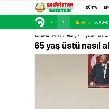
DÜNYA
EK
Participation in the 13th EU–Central Asia High-Level Political and Security Dialogue
12:34
/
Tacikistan Gazetesi
ASAYİŞ
65 yaş üstü nasıl ak
65 yaş üstü nasıl a