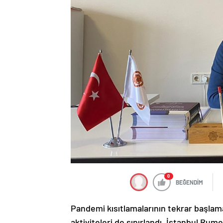
0
BEĞENDİM
Pandemi kısıtlamalarının tekrar başlamas
aktiviteleri de sınırlandı. İstanbul Rume