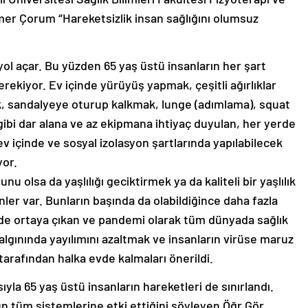
r Çorum ‘’Hareketsizlik insan sağlığını olumsuz
ol açar. Bu yüzden 65 yaş üstü insanların her şart
 gerekiyor. Ev içinde yürüyüş yapmak, çeşitli ağırlıklar
, sandalyeye oturup kalkmak, lunge (adımlama), squat
gibi dar alana ve az ekipmana ihtiyaç duyulan, her yerde
 içinde ve sosyal izolasyon şartlarında yapılabilecek
yor.
nu olsa da yaşlılığı geciktirmek ya da kaliteli bir yaşlılık
er var. Bunların başında da olabildiğince daha fazla
n’de ortaya çıkan ve pandemi olarak tüm dünyada sağlık
lgınında yayılımını azaltmak ve insanların virüse maruz
tarafından halka evde kalmaları önerildi.
yla 65 yaş üstü insanların hareketleri de sınırlandı.
n tüm sistemlerine etki ettiğini söyleyen Öğr.Gör.