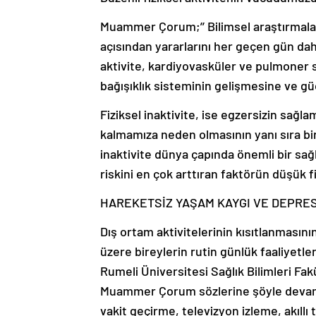
Muammer Çorum;’’ Bilimsel araştırmalar 
açısından yararlarını her geçen gün dah
aktivite, kardiyovasküler ve pulmoner s
bağışıklık sisteminin gelişmesine ve g
Fiziksel inaktivite, ise egzersizin sağ
kalmamıza neden olmasının yanı sıra bir
inaktivite dünya çapında önemli bir sağ
riskini en çok arttıran faktörün düşük fi
HAREKETSİZ YAŞAM KAYGI VE DEPRE
Dış ortam aktivitelerinin kısıtlanmasının
üzere bireylerin rutin günlük faaliyetl
Rumeli Üniversitesi Sağlık Bilimleri Fa
Muammer Çorum sözlerine şöyle devam et
vakit geçirme, televizyon izleme, akıll