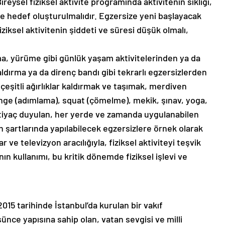
Bireysel fiziksel aktivite programında aktivitenin sıklığı,
ve hedef oluşturulmalıdır. Egzersize yeni başlayacak
iziksel aktivitenin şiddeti ve süresi düşük olmalı,
ıkma, yürüme gibi günlük yaşam aktivitelerinden ya da
ldırma ya da direnç bandı gibi tekrarlı egzersizlerden
çeşitli ağırlıklar kaldırmak ve taşımak, merdiven
nge (adımlama), squat (çömelme), mekik, şınav, yoga,
ihtiyaç duyulan, her yerde ve zamanda uygulanabilen
n şartlarında yapılabilecek egzersizlere örnek olarak
ar ve televizyon aracılığıyla, fiziksel aktiviteyi teşvik
n kullanımı, bu kritik dönemde fiziksel işlevi ve
015 tarihinde İstanbul’da kurulan bir vakıf
ünce yapısına sahip olan, vatan sevgisi ve milli