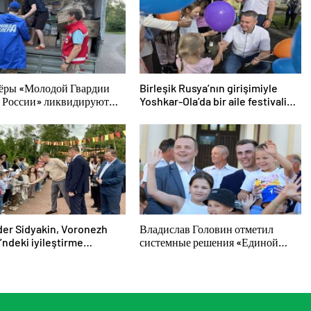
ёры «Молодой Гвардии
Birleşik Rusya’nın girişimiyle
 России» ликвидируют
Yoshkar-Ola’da bir aile festivali
твия паводков на Урале и
düzenlendi
м Востоке
er Sidyakin, Voronezh
Владислав Головин отметил
’ndeki iyileştirme
системные решения «Единой
rinin uygulanmasını
России» в поддержку детского и
ndirdi
молодёжного творчества в
Новодвинске Архангельской
области