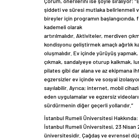
Çorum, önerilerini ise şöyle sıralıyor: ’’
şiddeti ve süresi mutlaka belirlenmeli 
bireyler için programın başlangıcında, f
kademeli olarak
artırılmalıdır. Aktiviteler, merdiven ç
kondisyonu geliştirmek amaçlı ağırlık ka
oluşmalıdır. Ev içinde yürüyüş yapmak, 
çıkmak, sandalyeye oturup kalkmak, lu
pilates gibi dar alana ve az ekipmana 
egzersizler ev içinde ve sosyal izolasyo
sayılabilir. Ayrıca; internet, mobil cihazl
eden uygulamalar ve egzersiz videolarını
sürdürmenin diğer geçerli yollarıdır.’’
İstanbul Rumeli Üniversitesi Hakkında:
İstanbul Rumeli Üniversitesi, 23 Nisan 2
üniversitesidir. Çağdaş ve evrensel düş