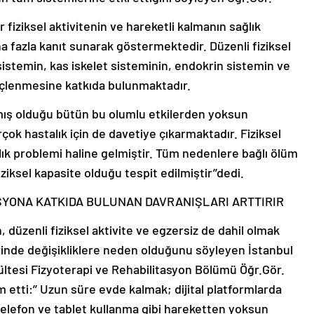
fiziksel aktivitenin ve hareketli kalmanın sağlık
a fazla kanıt sunarak göstermektedir. Düzenli fiziksel
istemin, kas iskelet sisteminin, endokrin sistemin ve
üçlenmesine katkıda bulunmaktadır.
lamış olduğu bütün bu olumlu etkilerden yoksun
çok hastalık için de davetiye çıkarmaktadır. Fiziksel
lık problemi haline gelmiştir. Tüm nedenlere bağlı ölüm
ziksel kapasite olduğu tespit edilmiştir’’dedi.
SYONA KATKIDA BULUNAN DAVRANIŞLARI ARTTIRIR
, düzenli fiziksel aktivite ve egzersiz de dahil olmak
erinde değişikliklere neden olduğunu söyleyen İstanbul
kültesi Fizyoterapi ve Rehabilitasyon Bölümü Öğr.Gör.
ti:’’ Uzun süre evde kalmak; dijital platformlarda
ı telefon ve tablet kullanma gibi hareketten yoksun