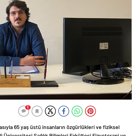
0
ıyla 65 yaş üstü insanların özgürlükleri ve fiziksel
li Üniversitesi Sağlık Bilimleri Fakültesi Fizyoterapi ve