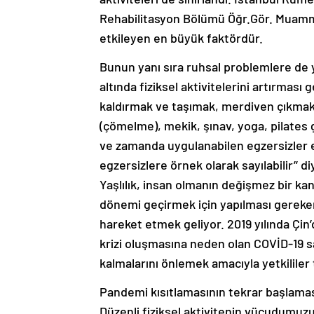
Rehabilitasyon Bölümü Öğr.Gör. Muamme
etkileyen en büyük faktördür.
Bunun yanı sıra ruhsal problemlere de y
altında fiziksel aktivitelerini artırması
kaldırmak ve taşımak, merdiven çıkmak
(çömelme), mekik, şınav, yoga, pilates 
ve zamanda uygulanabilen egzersizler ev
egzersizlere örnek olarak sayılabilir’’ di
Yaşlılık, insan olmanın değişmez bir kanu
dönemi geçirmek için yapılması gerekenl
hareket etmek geliyor. 2019 yılında Çi
krizi oluşmasına neden olan COVİD-19 sa
kalmalarını önlemek amacıyla yetkililer 
Pandemi kısıtlamasının tekrar başlaması
Düzenli fiziksel aktivitenin vücudumuzu