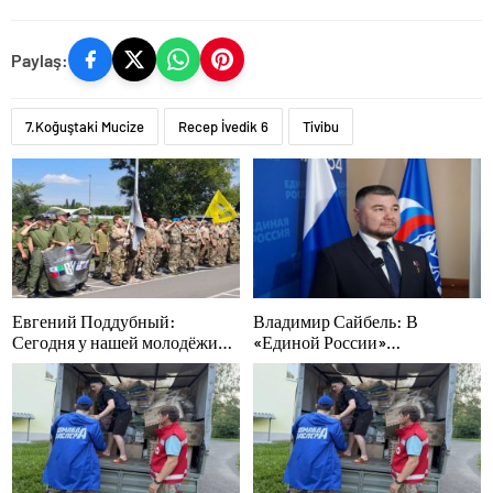
Paylaş:
7.Koğuştaki Mucize
Recep İvedik 6
Tivibu
Евгений Поддубный:
Владимир Сайбель: В
Сегодня у нашей молодёжи
«Единой России»
куётся характер победителей
поддерживают решение
Минтруда упростить для
бывших участников СВО
получение соцконтракта