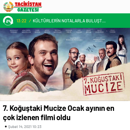
13:22
/
KÜLTÜRLERİN NOTALARLA BULUŞTUĞU YER: MİMOZA’M KAFE’DE DOSTLUK RÜZGARI!
7. Koğuştaki Mucize Ocak ayının en
çok izlenen filmi oldu
Şubat 14, 2021 10:23