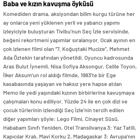
Baba ve kızın kavuşma öyküsü
Komediden drama, aksiyondan bilim kurgu türüne her
ay onlarca yeni yüklenen yerli ve yabancı yapımı
izleyiciyle buluşturan Tivibu’nun Seç İzle servisinde,
beğeni rekortmeni yapımlar sıralanıyor. Ocak ayının en
çok izlenen filmi olan “7. Koğuştaki Mucize”, Mehmet
Ada Öztekin tarafından yönetildi. Oyuncu kadrosunda
Aras Bulut İynemli, Nisa Sofiya Aksongur, Celile Toyon,
İlker Aksum’un rol aldığı filmde, 1983’te bir Ege
kasabasında yaşayan ve haksız yere hapse atılan
Memo ile yedi yaşındaki kızının birbirlerine kavuşmaya
çalışmaları konu ediliyor. Yüzde 24 ile en çok dizi ve
çocuk türlerinin izlendiği Seç İzle’nin tercih edilen
diğer yapımları şöyle: Lego Filmi, Cinayet Süsü,
Hababam Sınıfı Yeniden, Otel Transilvanya 3: Yaz Tatili,
Kapıcılar Kralı, Mavi Korku 2, Madagaskar 3: Avrupa’nın