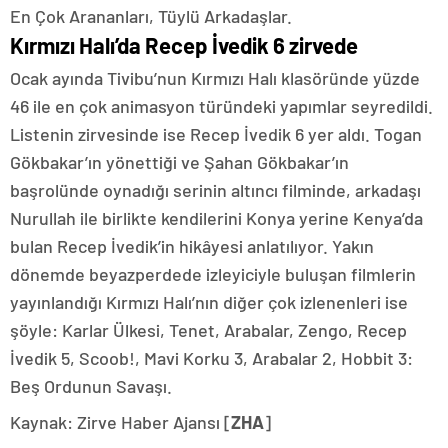
En Çok Arananları, Tüylü Arkadaşlar.
Kırmızı Halı’da Recep İvedik 6 zirvede
Ocak ayında Tivibu’nun Kırmızı Halı klasöründe yüzde
46 ile en çok animasyon türündeki yapımlar seyredildi.
Listenin zirvesinde ise Recep İvedik 6 yer aldı.
Togan
Gökbakar’ın yönettiği ve Şahan Gökbakar’ın
başrolünde oynadığı serinin altıncı filminde, arkadaşı
Nurullah ile birlikte kendilerini Konya yerine Kenya’da
bulan Recep İvedik’in hikâyesi anlatılıyor. Yakın
dönemde beyazperdede izleyiciyle buluşan filmlerin
yayınlandığı Kırmızı Halı’nın diğer çok izlenenleri ise
şöyle: Karlar Ülkesi, Tenet, Arabalar, Zengo, Recep
İvedik 5, Scoob!, Mavi Korku 3, Arabalar 2, Hobbit 3:
Beş Ordunun Savaşı.
Kaynak: Zirve Haber Ajansı [
ZHA
]