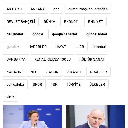
AK PARTİ
ANKARA
chp
cumhurbaşkanı erdoğan
DEVLET BAHÇELİ
DÜNYA
EKONOMİ
EMNİYET
gelişmeler
google
google haberler
güncel haber
gündem
HABERLER
HAYAT
İLLER
istanbul
JANDARMA
KEMAL KILIÇDAROĞLU
KÜLTÜR SANAT
MAGAZİN
MHP
SALGIN
SİYASET
SİYASİLER
son dakika
SPOR
TSK
TÜRKİYE
ÜLKELER
virüs