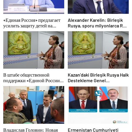
«Единая Россия» предлагает
Alexander Karelin: Birleşik
усилить защиту детей на
Rusya, sporu milyonlarca Rus
аттракционах
için erişilebilir kılıyor
В штабе общественной
Kazan’daki Birleşik Rusya Halk
поддержки «Единой России»
Destekleme Genel
в Казани открылась выставка
Merkezi’nde felsefi
философской живописи
resimlerden oluşan bir sergi
açıldı
Владислав Головин: Новая
Ermenistan Cumhuriyeti