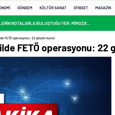
ONOMİ
GÜNDEM
KÜLTÜR SANAT
SİYASET
MAGAZİN
KÜLTÜRLERİN NOTALARLA BULUŞTUĞU YER: MİMOZA’M KAFE’DE DOSTLUK RÜZGARI!
lde FETÖ operasyonu: 22 gözaltı kararı
ilde FETÖ operasyonu: 22 gö