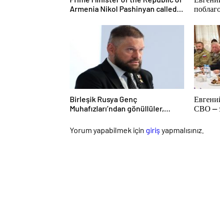
Armenia Nikol Pashinyan called
поблаг
President of the Republic of
Белгоро
Azerbaijan Ilham Aliyev
мужест
пострад
Birleşik Rusya Genç
Евгени
Muhafızları’ndan gönüllüler,
СВО — э
Belgorod sakinlerine yangın
измени
söndürücüler ve jeneratörler
Yorum yapabilmek için
giriş
yapmalısınız.
konusunda yardımcı olacak