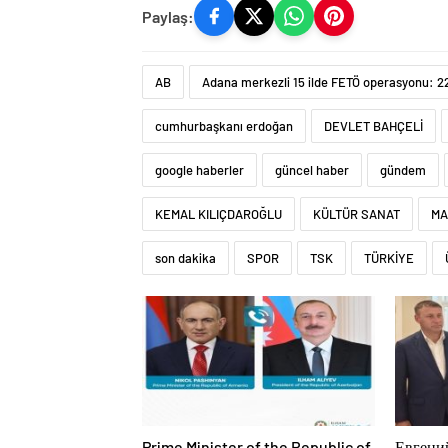
Paylaş:
AB
Adana merkezli 15 ilde FETÖ operasyonu: 22
cumhurbaşkanı erdoğan
DEVLET BAHÇELİ
google haberler
güncel haber
gündem
KEMAL KILIÇDAROĞLU
KÜLTÜR SANAT
MA
son dakika
SPOR
TSK
TÜRKİYE
Prime Minister of the Republic of
Евгени