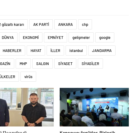
 gözaltı kararı
AK PARTİ
ANKARA
chp
DÜNYA
EKONOMİ
EMNİYET
gelişmeler
google
HABERLER
HAYAT
İLLER
istanbul
JANDARMA
GAZİN
MHP
SALGIN
SİYASET
SİYASİLER
ÜLKELER
virüs
й Поддубный
Kapsayıcı örgütler, Birleşik