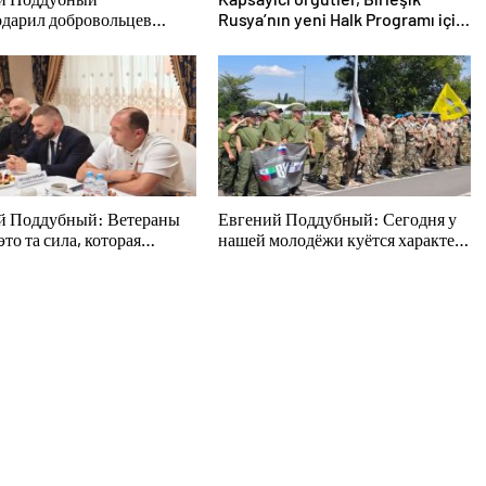
одарил добровольцев
Rusya’nın yeni Halk Programı için
дской области за
Vladislav Golovin’e teklifler
во в спасении
sundu
авших от обстрелов
й Поддубный: Ветераны
Евгений Поддубный: Сегодня у
то та сила, которая
нашей молодёжи куётся характер
т страну
победителей