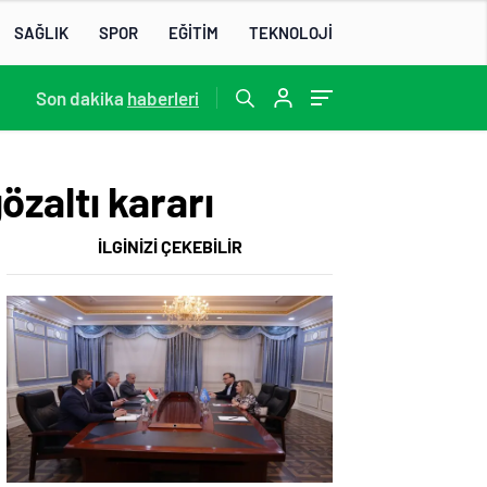
SAĞLIK
SPOR
EĞİTİM
TEKNOLOJİ
22:07
Son dakika
/
haberleri
zaltı kararı
İLGİNİZİ ÇEKEBİLİR