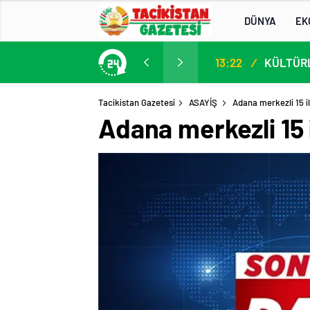
DÜNYA
EK
13. AB-Orta Asya Yüksek Düzeyli Siyasi ve Güvenlik Diyaloğuna Katılım
13:22
/
Tacikistan Gazetesi
ASAYİŞ
Adana merkezli 15 i
Adana merkezli 15 