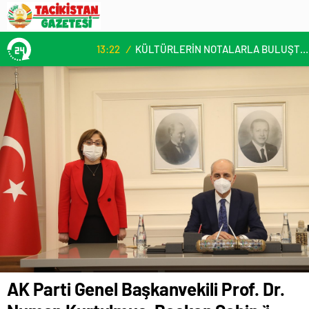
13:22
/
KÜLTÜRLERİN NOTALARLA BULUŞTUĞU YER: MİMOZA’M KAFE’DE DOSTLUK RÜZGARI!
AK Parti Genel Başkanvekili Prof. Dr.