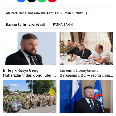
AK Parti Genel Başkanvekili Prof. Dr. Numan Kurtulmuş
Başkan Şahin `i ziyaret etti
FATMA ŞAHİN
Birleşik Rusya Genç
Евгений Поддубный:
Muhafızları’ndan gönüllüler,
Ветераны СВО — это та сила,
Belgorod sakinlerine yangın
которая изменит страну
söndürücüler ve jeneratörler
konusunda yardımcı olacak