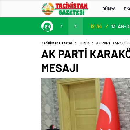
DÜNYA
EK
Participation in the 13th EU–Central Asia High-Level Political and Security Dialogue
12:34
/
Tacikistan Gazetesi
Bugün
AK PARTİ KARAKÖPR
AK PARTİ KARAKÖ
MESAJI