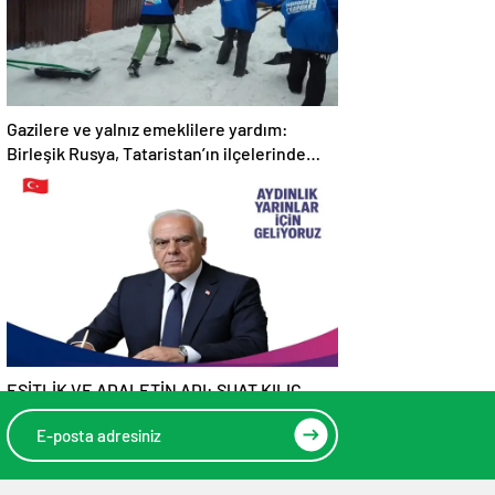
Gazilere ve yalnız emeklilere yardım:
Birleşik Rusya, Tataristan’ın ilçelerinde
“Kar İnişi” kampanyası düzenliyor
EŞİTLİK VE ADALETİN ADI: SUAT KILIÇ