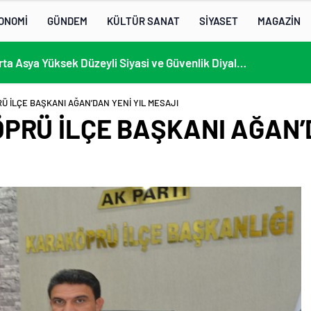
ONOMİ
GÜNDEM
KÜLTÜR SANAT
SİYASET
MAGAZİN
13. AB-Orta Asya Yüksek Düzeyli Siyasi ve Güvenlik Diyaloğuna Katılım
Ü İLÇE BAŞKANI AĞAN’DAN YENİ YIL MESAJI
PRÜ İLÇE BAŞKANI AĞAN’D