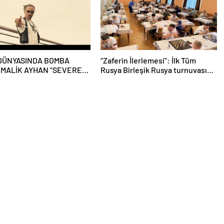
DÜNYASINDA BOMBA
“Zaferin İlerlemesi”: İlk Tüm
! MALİK AYHAN “SEVEREK
Rusya Birleşik Rusya turnuvası
 İLE GERİ DÖNDÜ!
olan “Kendi Satrancımız”, Nizhny
Tagil’de sona erdi