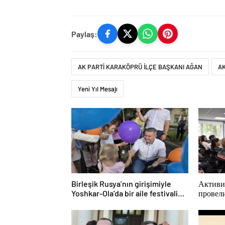
Paylaş:
AK PARTİ KARAKÖPRÜ İLÇE BAŞKANI AĞAN
AK
Yeni Yıl Mesajı
Birleşik Rusya’nın girişimiyle
Активи
Yoshkar-Ola’da bir aile festivali
провел
düzenlendi
просве
для мо
КАМА