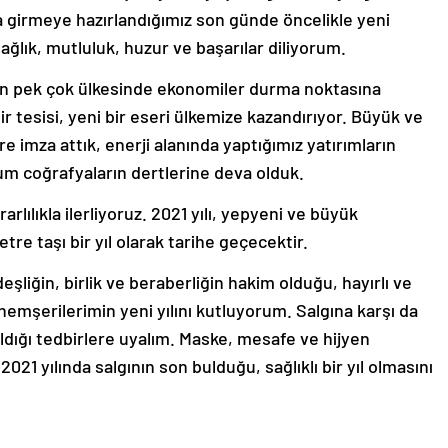
lına girmeye hazırlandığımız son günde öncelikle yeni
sağlık, mutluluk, huzur ve başarılar diliyorum.
ın pek çok ülkesinde ekonomiler durma noktasına
 tesisi, yeni bir eseri ülkemize kazandırıyor. Büyük ve
e imza attık, enerji alanında yaptığımız yatırımların
lum coğrafyaların dertlerine deva olduk.
lılıkla ilerliyoruz. 2021 yılı, yepyeni ve büyük
tre taşı bir yıl olarak tarihe geçecektir.
eşliğin, birlik ve beraberliğin hakim olduğu, hayırlı ve
li hemşerilerimin yeni yılını kutluyorum. Salgına karşı da
ığı tedbirlere uyalım. Maske, mesafe ve hijyen
2021 yılında salgının son bulduğu, sağlıklı bir yıl olmasını