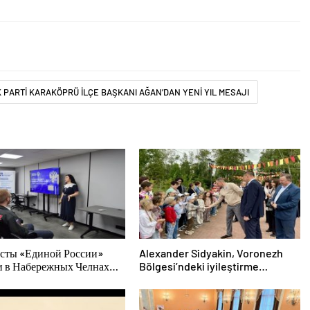
 PARTİ KARAKÖPRÜ İLÇE BAŞKANI AĞAN’DAN YENİ YIL MESAJI
сты «Единой России»
Alexander Sidyakin, Voronezh
и в Набережных Челнах
Bölgesi’ndeki iyileştirme
тительские мероприятия
projelerinin uygulanmasını
лодых специалистов
değerlendirdi
За