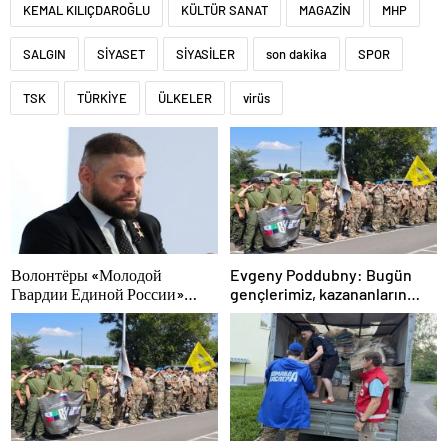
KEMAL KILIÇDAROĞLU
KÜLTÜR SANAT
MAGAZİN
MHP
SALGIN
SİYASET
SİYASİLER
son dakika
SPOR
TSK
TÜRKİYE
ÜLKELER
virüs
Волонтёры «Молодой
Evgeny Poddubny: Bugün
Гвардии Единой России»
gençlerimiz, kazananların
помогут белгородцам с
karakterini şekillendiriyor
огнетушителями и
генераторами