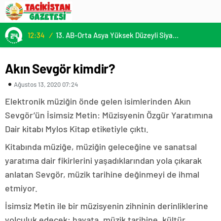
12:34
/
13. AB-Orta Asya Yüksek Düzeyli Siyasi ve Güvenlik Diyaloğuna Katılım
Akın Sevgör kimdir?
Ağustos 13, 2020 07:24
Elektronik müziğin önde gelen isimlerinden Akın
Sevgör’ün İsimsiz Metin: Müzisyenin Özgür Yaratımına
Dair kitabı Mylos Kitap etiketiyle çıktı.
Kitabında müziğe, müziğin geleceğine ve sanatsal
yaratıma dair fikirlerini yaşadıklarından yola çıkarak
anlatan Sevgör, müzik tarihine değinmeyi de ihmal
etmiyor.
İsimsiz Metin ile bir müzisyenin zihninin derinliklerine
yolculuk edecek; hayata, müzik tarihine, kültür