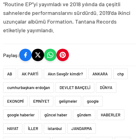
“Routine EP”yi yayımladı ve 2018 yılında da çeşitli
sahnelerde performanslarını sürdürdü. 2019’da ikinci
uzunçalar albümü Formation, Tantana Records
etiketiyle yayımlandı.
Paylaş:
AB
AK PARTİ
Akın Sevgör kimdir?
ANKARA
chp
cumhurbaşkanı erdoğan
DEVLET BAHÇELİ
DÜNYA
EKONOMİ
EMNİYET
gelişmeler
google
google haberler
güncel haber
gündem
HABERLER
HAYAT
İLLER
istanbul
JANDARMA