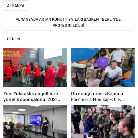
ALMANYA
ALMANYA’DA ARTAN KONUT FİYATLARI BAŞKENT BERLİN’DE
PROTESTO EDİLDİ
BERLİN
Yeni Yükseklik engellilere
По инициативе «Единой
yönelik spor salonu, 2021
России» в Йошкар-Оле
Birleşik Rusya Halk Programı
состоялся семейный
kapsamında Saratov’da açıldı
фестиваль