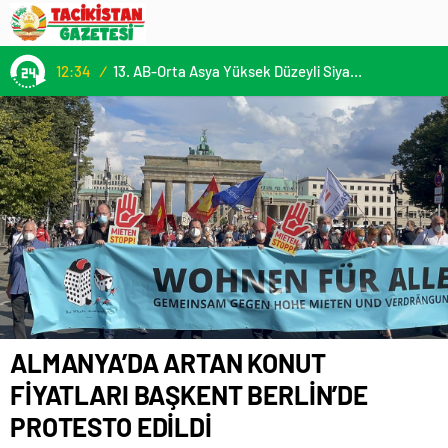
13:22
/
KÜLTÜRLERİN NOTALARLA BULUŞTUĞU YER: MİMOZA’M KAFE’DE DOSTLUK RÜZGARI!
ALMANYA’DA ARTAN KONUT
FİYATLARI BAŞKENT BERLİN’DE
PROTESTO EDİLDİ