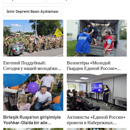
İzmir Depremi Basın Açıklaması
Евгений Поддубный:
Волонтёры «Молодой
Сегодня у нашей молодёжи
Гвардии Единой России»
куётся характер победителей
ликвидируют последствия
паводков на Урале и Дальнем
Востоке
Birleşik Rusya’nın girişimiyle
Активисты «Единой России»
Yoshkar-Ola’da bir aile
провели в Набережных
festivali düzenlendi
Челнах просветительские