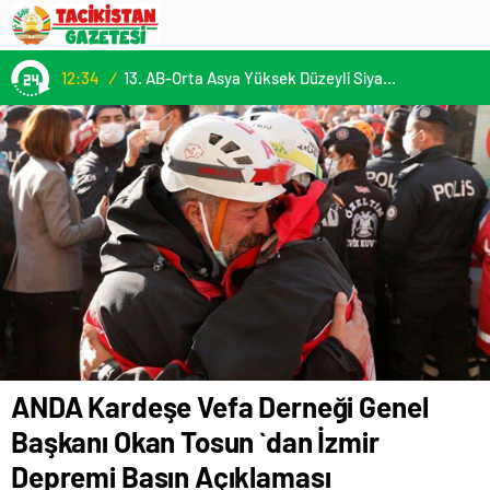
12:34
/
13. AB-Orta Asya Yüksek Düzeyli Siyasi ve Güvenlik Diyaloğuna Katılım
ANDA Kardeşe Vefa Derneği Genel
Başkanı Okan Tosun `dan İzmir
Depremi Basın Açıklaması