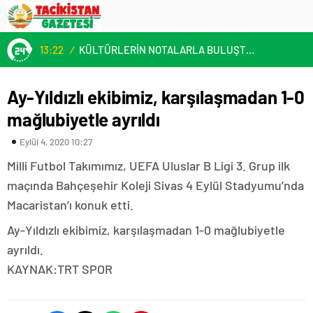
13:22
/
KÜLTÜRLERİN NOTALARLA BULUŞTUĞU YER: MİMOZA’M KAFE’DE DOSTLUK RÜZGARI!
Ay-Yıldızlı ekibimiz, karşılaşmadan 1-0
mağlubiyetle ayrıldı
Eylül 4, 2020 10:27
Milli Futbol Takımımız, UEFA Uluslar B Ligi 3. Grup ilk
maçında Bahçeşehir Koleji Sivas 4 Eylül Stadyumu’nda
Macaristan’ı konuk etti.
Ay-Yıldızlı ekibimiz, karşılaşmadan 1-0 mağlubiyetle
ayrıldı.
KAYNAK:TRT SPOR