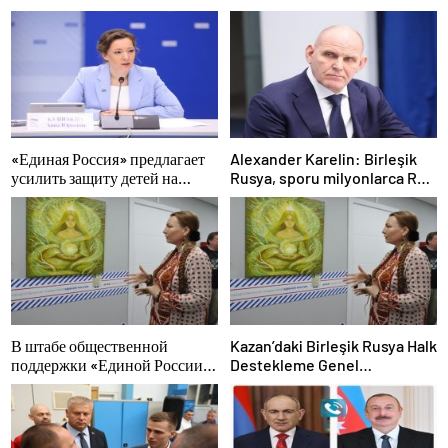
«Единая Россия» предлагает
Alexander Karelin: Birleşik
усилить защиту детей на
Rusya, sporu milyonlarca Rus
аттракционах
için erişilebilir kılıyor
В штабе общественной
Kazan’daki Birleşik Rusya Halk
поддержки «Единой России»
Destekleme Genel
в Казани открылась выставка
Merkezi’nde felsefi
философской живописи
resimlerden oluşan bir sergi
açıldı