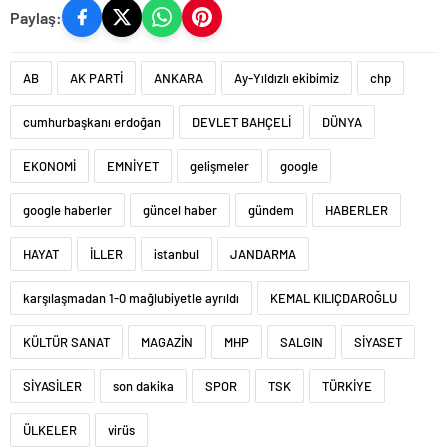
Paylaş:
AB
AK PARTİ
ANKARA
Ay-Yıldızlı ekibimiz
chp
cumhurbaşkanı erdoğan
DEVLET BAHÇELİ
DÜNYA
EKONOMİ
EMNİYET
gelişmeler
google
google haberler
güncel haber
gündem
HABERLER
HAYAT
İLLER
istanbul
JANDARMA
karşılaşmadan 1-0 mağlubiyetle ayrıldı
KEMAL KILIÇDAROĞLU
KÜLTÜR SANAT
MAGAZİN
MHP
SALGIN
SİYASET
SİYASİLER
son dakika
SPOR
TSK
TÜRKİYE
ÜLKELER
virüs