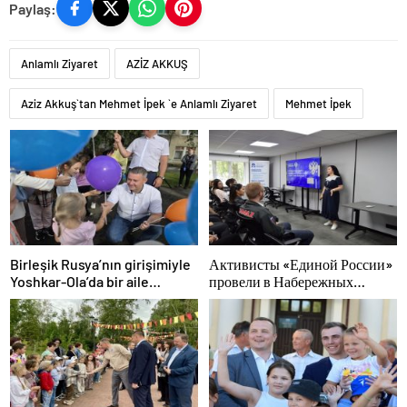
Paylaş:
Anlamlı Ziyaret
AZİZ AKKUŞ
Aziz Akkuş`tan Mehmet İpek `e Anlamlı Ziyaret
Mehmet İpek
Birleşik Rusya’nın girişimiyle
Активисты «Единой России»
Yoshkar-Ola’da bir aile
провели в Набережных
festivali düzenlendi
Челнах просветительские
мероприятия для молодых
специалистов КАМАЗа