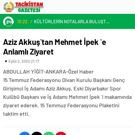
13:22
/
KÜLTÜRLERİN NOTALARLA BULUŞTUĞU YER: MİMOZA’M KAFE’DE DOSTLUK RÜZGARI!
Aziz Akkuş`tan Mehmet İpek `e
Anlamlı Ziyaret
Eylül 2, 2020 21:17
ABDULLAH YİĞİT-ANKARA-Özel Haber
15 Temmuz Federasyonu Divan Kurulu Başkanı Genç
Girişimci İş Adamı Aziz Akkuş, Eski Diyarbakır Spor
Kulübü Başkanı ve İş Adamı Mehmet İpek `i makamında
ziyaret ederek. 15 Temmuz Federasyonu Plaketini
taktim etti.