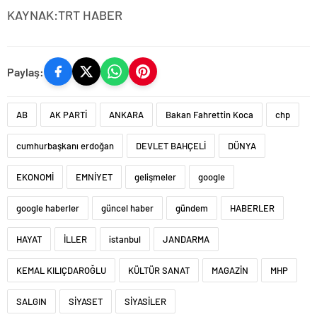
KAYNAK:TRT HABER
Paylaş:
AB
AK PARTİ
ANKARA
Bakan Fahrettin Koca
chp
cumhurbaşkanı erdoğan
DEVLET BAHÇELİ
DÜNYA
EKONOMİ
EMNİYET
gelişmeler
google
google haberler
güncel haber
gündem
HABERLER
HAYAT
İLLER
istanbul
JANDARMA
KEMAL KILIÇDAROĞLU
KÜLTÜR SANAT
MAGAZİN
MHP
SALGIN
SİYASET
SİYASİLER