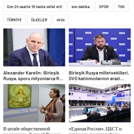
Son 24 saatte 19 hasta vefat etti
son dakika
SPOR
TSK
TÜRKİYE
ÜLKELER
virüs
Alexander Karelin: Birleşik
Birleşik Rusya milletvekilleri,
Rusya, sporu milyonlarca Rus
SVO katılımcılarının arazi
için erişilebilir kılıyor
sahibi olmalarına izin verecek
yasal düzenlemeler üzerinde
çalışacaklar
В штабе общественной
«Единая Россия», ЦБСТ и