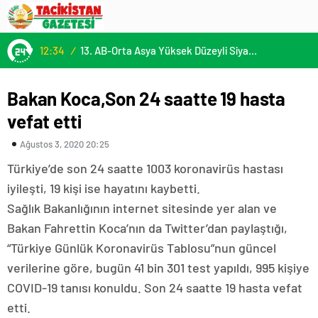
12:34
/
13. AB-Orta Asya Yüksek Düzeyli Siyasi ve Güvenlik Diyaloğuna Katılım
Bakan Koca,Son 24 saatte 19 hasta
vefat etti
Ağustos 3, 2020 20:25
Türkiye’de son 24 saatte 1003 koronavirüs hastası
iyileşti, 19 kişi ise hayatını kaybetti.
Sağlık Bakanlığının internet sitesinde yer alan ve
Bakan Fahrettin Koca’nın da Twitter’dan paylaştığı,
“Türkiye Günlük Koronavirüs Tablosu”nun güncel
verilerine göre, bugün 41 bin 301 test yapıldı, 995 kişiye
COVID-19 tanısı konuldu. Son 24 saatte 19 hasta vefat
etti.