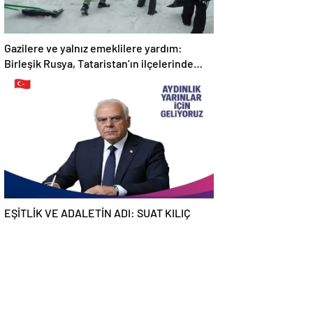
Gazilere ve yalnız emeklilere yardım:
Birleşik Rusya, Tataristan’ın ilçelerinde
“Kar İnişi” kampanyası düzenliyor
EŞİTLİK VE ADALETİN ADI: SUAT KILIÇ