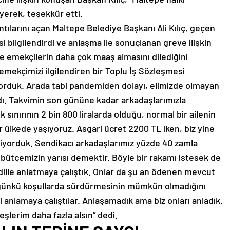
iyerek, teşekkür etti.
tılarını açan Maltepe Belediye Başkanı Ali Kılıç, geçen
isi bilgilendirdi ve anlaşma ile sonuçlanan greve ilişkin
e emekçilerin daha çok maaş almasını dilediğini
 emekçimizi ilgilendiren bir Toplu İş Sözleşmesi
yorduk. Arada tabi pandemiden dolayı, elimizde olmayan
. Takvimin son gününe kadar arkadaşlarımızla
 sınırının 2 bin 800 liralarda olduğu, normal bir ailenin
ir ülkede yaşıyoruz. Asgari ücret 2200 TL iken, biz yine
iyorduk. Sendikacı arkadaşlarımız yüzde 40 zamla
, bütçemizin yarısı demektir. Böyle bir rakamı istesek de
dille anlatmaya çalıştık. Onlar da şu an ödenen mevcut
 bugünkü koşullarda sürdürmesinin mümkün olmadığını
izi anlamaya çalıştılar. Anlaşamadık ama biz onları anladık.
eşlerim daha fazla alsın” dedi.