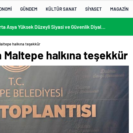
ONOMİ
GÜNDEM
KÜLTÜR SANAT
SİYASET
MAGAZİN
13. AB-Orta Asya Yüksek Düzeyli Siyasi ve Güvenlik Diyaloğuna Katılım
 Maltepe halkına teşekkür
an Maltepe halkına teşekkür