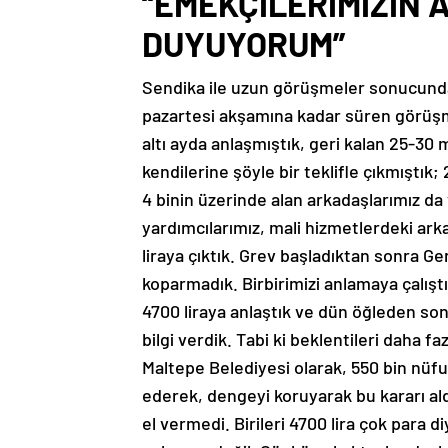
“EMEKÇİLERİMİZİN A
DUYUYORUM”
Sendika ile uzun görüşmeler sonucunda 
pazartesi akşamına kadar süren görüş
altı ayda anlaşmıştık, geri kalan 25-30
kendilerine şöyle bir teklifle çıkmıştık;
4 binin üzerinde alan arkadaşlarımız d
yardımcılarımız, mali hizmetlerdeki ark
liraya çıktık. Grev başladıktan sonra Gen
koparmadık. Birbirimizi anlamaya çalışt
4700 liraya anlaştık ve dün öğleden so
bilgi verdik. Tabi ki beklentileri daha f
Maltepe Belediyesi olarak, 550 bin nüf
ederek, dengeyi koruyarak bu kararı ald
el vermedi. Birileri 4700 lira çok para diy