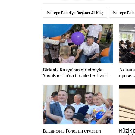
Maltepe Belediye Başkanı Ali Kılıç
Maltepe Bele
Birleşik Rusya’nın girişimiyle
Активи
Yoshkar-Ola’da bir aile festivali
провел
düzenlendi
просве
для мо
КАМА
Владислав Головин отметил
MÜZİK 