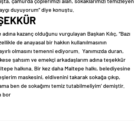
ışta, çamurda çöplerimizi alan, sokaklarımızı temizleyen
saygı duyuyorum” diye konuştu.
EŞEKKÜR
e adına kazanç olduğunu vurgulayan Başkan Kılıç, “Bazı
llikle de anayasal bir hakkın kullanılmasının
yırlı olmasını temenni ediyorum. Yanımızda duran,
kese şahsım ve emekçi arkadaşlarım adına teşekkür
epe halkına. Bir kez daha Maltepe halkı, belediyesine
eşlerim maskesini, eldivenini takarak sokağa çıkıp,
, ama ben de sokağımı temiz tutabilmeliyim’ demiştir.
n bor