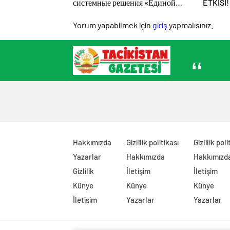
системные решения «Единой
ETKİSİ
России» в поддержку детского и
ÖLMEK”
молодёжного творчества в
Yorum yapabilmek için
giriş
yapmalısınız.
Новодвинске Архангельской
области
Hakkımızda
Gizlilik politikası
Gizlilik poli
Yazarlar
Hakkımızda
Hakkımızd
Gizlilik
İletişim
İletişim
Künye
Künye
Künye
İletişim
Yazarlar
Yazarlar