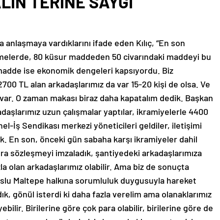
LIN TERİNE SAYGI
anlaşmaya vardıklarını ifade eden Kılıç, “En son
melerde, 80 küsur maddeden 50 civarındaki maddeyi bu
 madde ise ekonomik dengeleri kapsıyordu. Biz
 2700 TL alan arkadaşlarımız da var 15-20 kişi de olsa. Ve
a var. O zaman makası biraz daha kapatalım dedik. Başkan
adaşlarımız uzun çalışmalar yaptılar, ikramiyelerle 4400
el-İş Sendikası merkezi yöneticileri geldiler, iletişimi
ık. En son, önceki gün sabaha karşı ikramiyeler dahil
nra sözleşmeyi imzaladık, şantiyedeki arkadaşlarımıza
azla olan arkadaşlarımız olabilir. Ama biz de sonuçta
uslu Maltepe halkına sorumluluk duygusuyla hareket
ık, gönül isterdi ki daha fazla verelim ama olanaklarımız
ebilir. Birilerine göre çok para olabilir, birilerine göre de