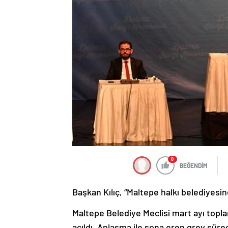
0
BEĞENDİM
Başkan Kılıç, “Maltepe halkı belediyesin
Maltepe Belediye Meclisi mart ayı toplan
açıldı. Anlaşma ile sona eren grev sürec