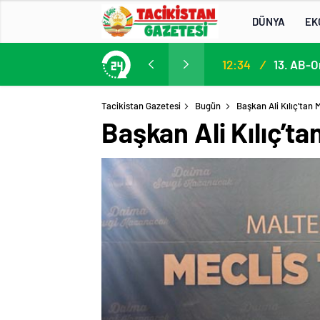
DÜNYA
EK
Participation in the 13th EU–Central Asia High-Level Political and Security Dialogue
12:34
/
Tacikistan Gazetesi
Bugün
Başkan Ali Kılıç’tan
Başkan Ali Kılıç’t