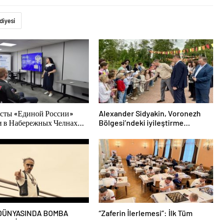
diyesi
сты «Единой России»
Alexander Sidyakin, Voronezh
и в Набережных Челнах
Bölgesi’ndeki iyileştirme
тительские мероприятия
projelerinin uygulanmasını
лодых специалистов
değerlendirdi
За
DÜNYASINDA BOMBA
“Zaferin İlerlemesi”: İlk Tüm