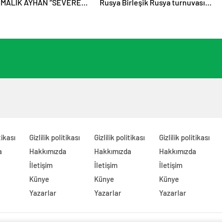
! MALİK AYHAN “SEVEREK
Rusya Birleşik Rusya turnuvası
 İLE GERİ DÖNDÜ!
olan “Kendi Satrancımız”, Nizhny
Tagil’de sona erdi
tikası
Gizlilik politikası
Gizlilik politikası
Gizlilik politikası
a
Hakkımızda
Hakkımızda
Hakkımızda
İletişim
İletişim
İletişim
Künye
Künye
Künye
Yazarlar
Yazarlar
Yazarlar