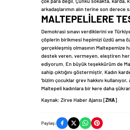
çok para değil. Çünkü sokakta, karda, k
arkadaşlarımın alın terine son derece 
MALTEPELİLERE T
Demokrasi sınavı verdiklerini ve Türkiy
çöplerin birikmesi hepimizi üzdü ama öze
gerçekleşmiş olmasının Maltepemize ha
destek veren, vermeyen, eleştiren her
ediyorum. En büyük teşekkürüm de Malt
sahip çıktığını göstermiştir. Kadın kard
‘bizim çocuklar grev hakkını kullanıyor
Maltepeli kadınlara bir kere daha şükra
Kaynak: Zirve Haber Ajansı [
ZHA
]
Paylaş: