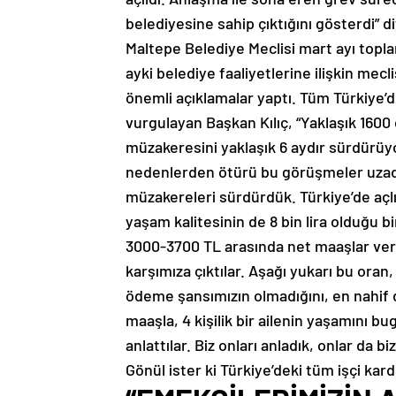
belediyesine sahip çıktığını gösterdi” d
Maltepe Belediye Meclisi mart ayı toplan
ayki belediye faaliyetlerine ilişkin mecl
önemli açıklamalar yaptı. Tüm Türkiye’d
vurgulayan Başkan Kılıç, “Yaklaşık 1600
müzakeresini yaklaşık 6 aydır sürdürü
nedenlerden ötürü bu görüşmeler uzadı
müzakereleri sürdürdük. Türkiye’de açlık
yaşam kalitesinin de 8 bin lira olduğu b
3000-3700 TL arasında net maaşlar ver
karşımıza çıktılar. Aşağı yukarı bu oran
ödeme şansımızın olmadığını, en nahif 
maaşla, 4 kişilik bir ailenin yaşamını
anlattılar. Biz onları anladık, onlar da b
Gönül ister ki Türkiye’deki tüm işçi kard