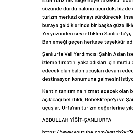
sözünde durdu balonu uçurduk, biz de ço
turizm merkezi olmayı sürdürecek, insa
buraya geldiklerinde bir başka güzellik
Yeryüzünden seyrettikleri Şanlıurfa’yı,
Ben emeği geçen herkese teşekkür edi
Şanlıurfa Vali Yardımcısı Şahin Aslan i
izleme fırsatını yakaladıkları için mutl
edecek olan balon uçuşları devam edece
destinasyon konumuna gelmesini istiyo
Kentin tanıtımına hizmet edecek olan ba
açılacağı belirtildi. Göbeklitepe’yi ve 
uçuşlar, Urfa’nın turizm değerlerine yı
ABDULLAH YİĞİT-ŞANLIURFA
https://www.youtube.com/watch?v=3