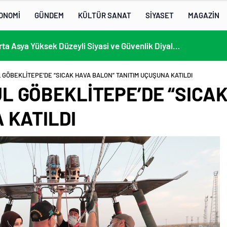
ONOMİ
GÜNDEM
KÜLTÜR SANAT
SİYASET
MAGAZİN
KÜLTÜRLERİN NOTALARLA BULUŞTUĞU YER: MİMOZA’M KAFE’DE DOSTLUK RÜZGARI!
GÖBEKLİTEPE’DE “SICAK HAVA BALON” TANITIM UÇUŞUNA KATILDI
 GÖBEKLİTEPE’DE “SICA
 KATILDI