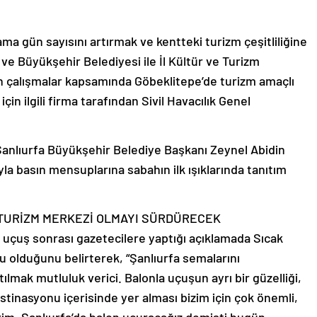
ama gün sayısını artırmak ve kentteki turizm çeşitliliğine
 ve Büyükşehir Belediyesi ile İl Kültür ve Turizm
 çalışmalar kapsamında Göbeklitepe’de turizm amaçlı
çin ilgili firma tarafından Sivil Havacılık Genel
Şanlıurfa Büyükşehir Belediye Başkanı Zeynel Abidin
la basın mensuplarına sabahın ilk ışıklarında tanıtım
 TURİZM MERKEZİ OLMAYI SÜRDÜRECEK
uçuş sonrası gazetecilere yaptığı açıklamada Sıcak
u olduğunu belirterek, “Şanlıurfa semalarını
lmak mutluluk verici. Balonla uçuşun ayrı bir güzelliği,
stinasyonu içerisinde yer alması bizim için çok önemli,
im. Şanlıurfa’da balon uçuracağız demişti bugün