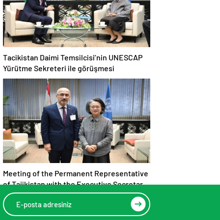
Tacikistan Daimi Temsilcisi’nin UNESCAP
Yürütme Sekreteri ile görüşmesi
Meeting of the Permanent Representative
of Tajikistan with the Executive Secretary
of UNESCAP