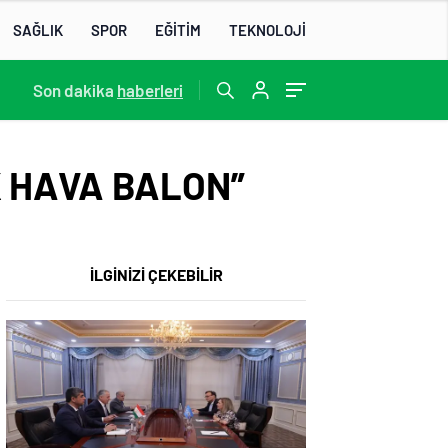
SAĞLIK
SPOR
EĞİTİM
TEKNOLOJİ
Son dakika
22:07
/
haberleri
K HAVA BALON”
İLGİNİZİ ÇEKEBİLİR