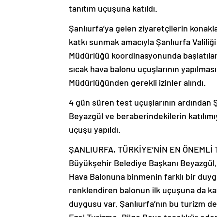
tanıtım uçuşuna katıldı.
Şanlıurfa’ya gelen ziyaretçilerin konakl
katkı sunmak amacıyla Şanlıurfa Valiliği
Müdürlüğü koordinasyonunda başlatılan
sıcak hava balonu uçuşlarının yapılması i
Müdürlüğünden gerekli izinler alındı.
4 gün süren test uçuşlarının ardından 
Beyazgül ve beraberindekilerin katılımıy
uçuşu yapıldı.
ŞANLIURFA, TÜRKİYE’NİN EN ÖNEMLİ
Büyükşehir Belediye Başkanı Beyazgül, 
Hava Balonuna binmenin farklı bir duyg
renklendiren balonun ilk uçuşuna da katı
duygusu var. Şanlıurfa’nın bu turizm de
Ezel Turizme, Bilge Beye teşekkür eder