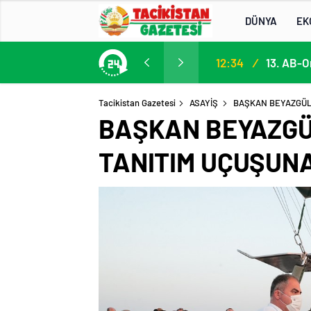
DÜNYA
EK
13. AB-Orta Asya Yüksek Düzeyli Siyasi ve Güvenlik Diyaloğuna Katılım
13:22
/
Tacikistan Gazetesi
ASAYİŞ
BAŞKAN BEYAZGÜL 
BAŞKAN BEYAZGÜL
TANITIM UÇUŞUNA