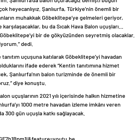
k heyecanlıyız. Şanlıurfa, Türkiye’nin önemli bir
nların muhakkak Göbeklitepe’ye gelmeleri geriyor,
le karşılaşacaklar, bu da Sıcak Hava Balon uçuşları…
 Göbeklitepe’yi bir de gökyüzünden seyretmiş olacaklar.
yorum.” dedi.
se tanıtım uçuşuna katılarak Göbeklitepe’yi havadan
u olduklarını ifade ederek “Kentin tanıtımına hizmet
k, Şanlıurfa’nın balon turizminde de önemli bir
ruz.” diye konuştu.
lon uçuşlarının 2021 yılı içerisinde halkın hizmetine
Şanlıurfa’yı 1000 metre havadan izleme imkânı veren
lda 300 gün uçuşla katkı sağlayacak.
GF7h1Bpm1I&feature=youtu.be