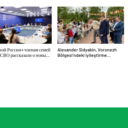
endi
kadınlara yönelik destek
programlarının geliştirilmesi için
öneriler hazırladı
ной России» членам семей
Alexander Sidyakin, Voronezh
 СВО рассказали о новых
Bölgesi’ndeki iyileştirme
господдержки
projelerinin uygulanmasını
değerlendirdi