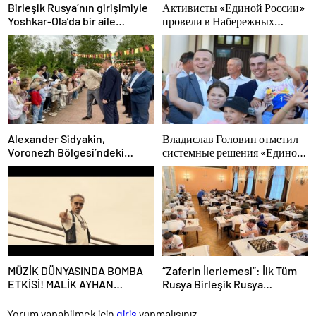
Birleşik Rusya’nın girişimiyle
Активисты «Единой России»
Yoshkar-Ola’da bir aile
провели в Набережных
festivali düzenlendi
Челнах просветительские
мероприятия для молодых
специалистов КАМАЗа
Alexander Sidyakin,
Владислав Головин отметил
Voronezh Bölgesi’ndeki
системные решения «Единой
iyileştirme projelerinin
России» в поддержку
uygulanmasını değerlendirdi
детского и молодёжного
творчества в Новодвинске
Архангельской области
MÜZİK DÜNYASINDA BOMBA
“Zaferin İlerlemesi”: İlk Tüm
ETKİSİ! MALİK AYHAN
Rusya Birleşik Rusya
“SEVEREK ÖLMEK” İLE GERİ
turnuvası olan “Kendi
DÖNDÜ!
Satrancımız”, Nizhny Tagil’de
Yorum yapabilmek için
giriş
yapmalısınız.