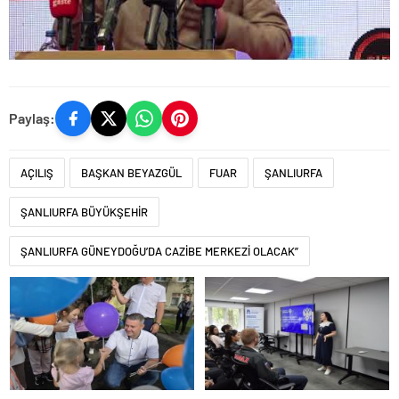
Paylaş:
AÇILIŞ
BAŞKAN BEYAZGÜL
FUAR
ŞANLIURFA
ŞANLIURFA BÜYÜKŞEHİR
ŞANLIURFA GÜNEYDOĞU’DA CAZİBE MERKEZİ OLACAK”