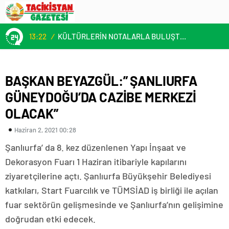
13:22
/
KÜLTÜRLERİN NOTALARLA BULUŞTUĞU YER: MİMOZA’M KAFE’DE DOSTLUK RÜZGARI!
BAŞKAN BEYAZGÜL:” ŞANLIURFA
GÜNEYDOĞU’DA CAZİBE MERKEZİ
OLACAK”
Haziran 2, 2021 00:28
Şanlıurfa’ da 8. kez düzenlenen Yapı İnşaat ve
Dekorasyon Fuarı 1 Haziran itibariyle kapılarını
ziyaretçilerine açtı. Şanlıurfa Büyükşehir Belediyesi
katkıları, Start Fuarcılık ve TÜMSİAD iş birliği ile açılan
fuar sektörün gelişmesinde ve Şanlıurfa’nın gelişimine
doğrudan etki edecek.