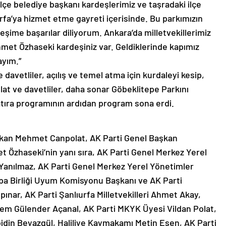
ilçe belediye başkanı kardeşlerimiz ve taşradaki ilçe
rfa’ya hizmet etme gayreti içerisinde. Bu parkımızın
eşime başarılar diliyorum. Ankara’da milletvekillerimiz
hmet Özhaseki kardeşiniz var. Geldiklerinde kapımız
ayım.”
avetliler, açılış ve temel atma için kurdaleyi kesip,
t ve davetliler, daha sonar Göbeklitepe Parkını
Hatıra programının ardıdan program sona erdi.
kan Mehmet Canpolat, AK Parti Genel Başkan
t Özhaseki’nin yanı sıra, AK Parti Genel Merkez Yerel
Yanılmaz, AK Parti Genel Merkez Yerel Yönetimler
a Birliği Uyum Komisyonu Başkanı ve AK Parti
pınar, AK Parti Şanlıurfa Milletvekilleri Ahmet Akay,
zem Gülender Açanal, AK Parti MKYK Üyesi Vildan Polat,
idin Beyazgül, Haliliye Kaymakamı Metin Esen, AK Parti