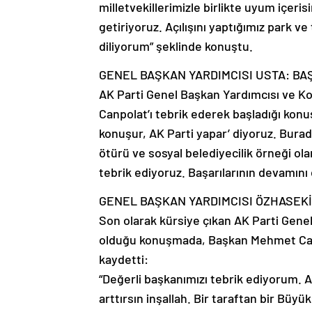
milletvekillerimizle birlikte uyum içeris
getiriyoruz. Açılışını yaptığımız park v
diliyorum” şeklinde konuştu.
GENEL BAŞKAN YARDIMCISI USTA: BA
AK Parti Genel Başkan Yardımcısı ve Ko
Canpolat’ı tebrik ederek başladığı konuş
konuşur, AK Parti yapar’ diyoruz. Burad
ötürü ve sosyal belediyecilik örneği ola
tebrik ediyoruz. Başarılarının devamını d
GENEL BAŞKAN YARDIMCISI ÖZHASEK
Son olarak kürsiye çıkan AK Parti Gen
olduğu konuşmada, Başkan Mehmet Canp
kaydetti:
“Değerli başkanımızı tebrik ediyorum. Al
arttırsın inşallah. Bir taraftan bir Büy