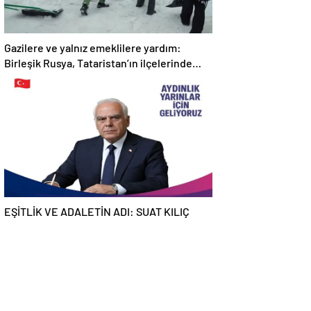
Gazilere ve yalnız emeklilere yardım:
Birleşik Rusya, Tataristan’ın ilçelerinde
“Kar İnişi” kampanyası düzenliyor
EŞİTLİK VE ADALETİN ADI: SUAT KILIÇ