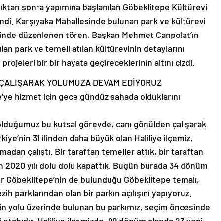
dıktan sonra yapımına başlanılan Göbeklitepe Kültürevi
endi. Karşıyaka Mahallesinde bulunan park ve kültürevi
vesinde düzenlenen tören, Başkan Mehmet Canpolat’ın
pılan park ve temeli atılan kültürevinin detaylarını
rojeleri bir bir hayata geçireceklerinin altını çizdi.
 ÇALIŞARAK YOLUMUZA DEVAM EDİYORUZ
e’ye hizmet için gece gündüz sahada olduklarını
ış olduğumuz bu kutsal görevde, canı gönülden çalışarak
iye’nin 31 ilinden daha büyük olan Haliliye ilçemiz,
dan çalıştı. Bir taraftan temeller attık, bir taraftan
an 2020 yılı dolu dolu kapattık. Bugün burada 34 dönüm
tür Göbeklitepe’nin de bulunduğu Göbeklitepe temalı,
zih parklarından olan bir parkın açılışını yapıyoruz.
nin yolu üzerinde bulunan bu parkımız, seçim öncesinde
ci etabıdır. Haliliye ilçemizde, 99 dönüm alanda 23 yeni