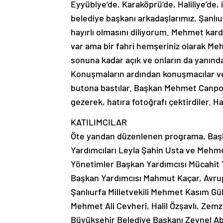
Eyyübiye’de, Karaköprü’de, Haliliye’de, 
belediye başkanı arkadaşlarımız, Şanlıu
hayırlı olmasını diliyorum. Mehmet kard
var ama bir fahri hemşeriniz olarak Me
sonuna kadar açık ve onların da yanınd
Konuşmaların ardından konuşmacılar ve d
butona bastılar. Başkan Mehmet Canpola
gezerek, hatıra fotoğrafı çektirdiler. 
KATILIMCILAR
Öte yandan düzenlenen programa, Baş
Yardımcıları Leyla Şahin Usta ve Mehme
Yönetimler Başkan Yardımcısı Mücahit 
Başkan Yardımcısı Mahmut Kaçar, Avrup
Şanlıurfa Milletvekili Mehmet Kasım Gül
Mehmet Ali Cevheri, Halil Özşavlı, Zem
Büyükşehir Belediye Başkanı Zeynel Ab