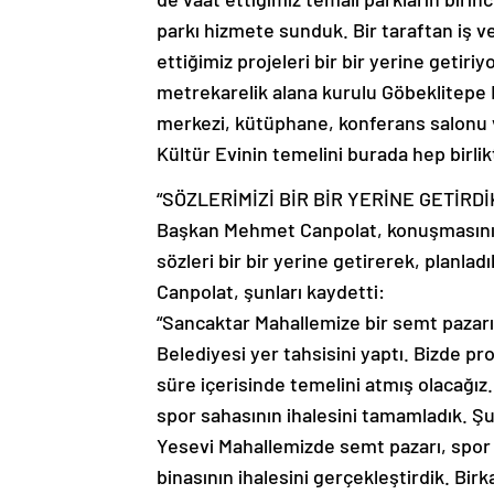
parkı hizmete sunduk. Bir taraftan iş v
ettiğimiz projeleri bir bir yerine getiriy
metrekarelik alana kurulu Göbeklitepe 
merkezi, kütüphane, konferans salonu v
Kültür Evinin temelini burada hep birlik
“SÖZLERİMİZİ BİR BİR YERİNE GETİRDİ
Başkan Mehmet Canpolat, konuşmasının
sözleri bir bir yerine getirerek, planlad
Canpolat, şunları kaydetti:
“Sancaktar Mahallemize bir semt pazarı
Belediyesi yer tahsisini yaptı. Bizde pro
süre içerisinde temelini atmış olacağı
spor sahasının ihalesini tamamladık. 
Yesevi Mahallemizde semt pazarı, spor k
binasının ihalesini gerçekleştirdik. Bir