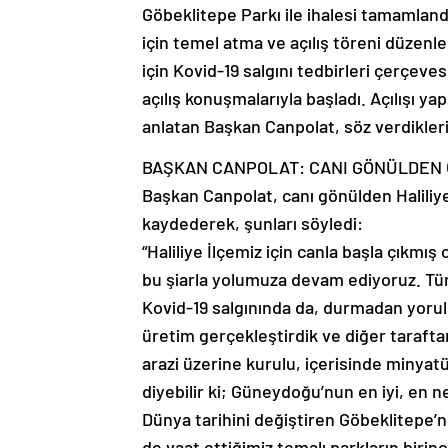
Göbeklitepe Parkı ile ihalesi tamamlan
için temel atma ve açılış töreni düzenl
için Kovid-19 salgını tedbirleri çerçe
açılış konuşmalarıyla başladı. Açılışı ya
anlatan Başkan Canpolat, söz verdikleri p
BAŞKAN CANPOLAT: CANI GÖNÜLDEN
Başkan Canpolat, canı gönülden Haliliy
kaydederek, şunları söyledi:
“Haliliye İlçemiz için canla başla çıkm
bu şiarla yolumuza devam ediyoruz. Türk
Kovid-19 salgınında da, durmadan yorulma
üretim gerçekleştirdik ve diğer taraft
arazi üzerine kurulu, içerisinde minya
diyebilir ki; Güneydoğu’nun en iyi, en ne
Dünya tarihini değiştiren Göbeklitepe’
de vaat ettiğimiz temalı parkların birin