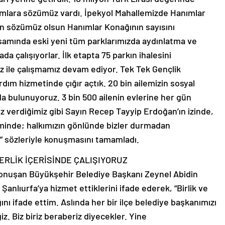
ımlara sözümüz vardı. İpekyol Mahallemizde Hanımlar
an sözümüz olsun Hanımlar Konağının sayısını
psamında eski yeni tüm parklarımızda aydınlatma ve
ada çalışıyorlar. İlk etapta 75 parkın ihalesini
z ile çalışmamız devam ediyor. Tek Tek Gençlik
rdım hizmetinde çığır açtık. 20 bin ailemizin sosyal
a bulunuyoruz. 3 bin 500 ailenin evlerine her gün
z verdiğimiz gibi Sayın Recep Tayyip Erdoğan’ın izinde,
iminde; halkımızın gönlünde bizler durmadan
 sözleriyle konuşmasını tamamladı.
ERLİK İÇERİSİNDE ÇALIŞIYORUZ
onuşan Büyükşehir Belediye Başkanı Zeynel Abidin
 Şanlıurfa’ya hizmet ettiklerini ifade ederek, “Birlik ve
nı ifade ettim. Aslında her bir ilçe belediye başkanımızı
iz. Biz biriz beraberiz diyecekler. Yine