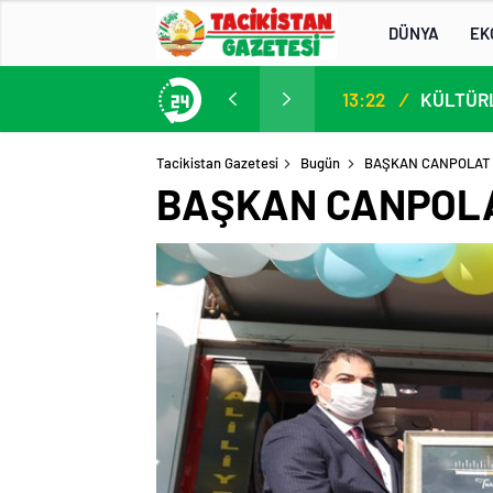
DÜNYA
EK
13. AB-Orta Asya Yüksek Düzeyli Siyasi ve Güvenlik Diyaloğuna Katılım
13:22
/
Tacikistan Gazetesi
Bugün
BAŞKAN CANPOLAT İ
BAŞKAN CANPOLAT