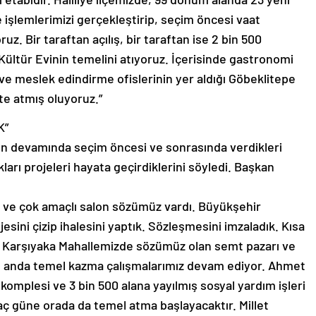
e işlemlerimizi gerçekleştirip, seçim öncesi vaat
oruz. Bir taraftan açılış, bir taraftan ise 2 bin 500
Kültür Evinin temelini atıyoruz. İçerisinde gastronomi
e meslek edindirme ofislerinin yer aldığı Göbeklitepe
te atmış oluyoruz.”
K”
 devamında seçim öncesi ve sonrasında verdikleri
ıkları projeleri hayata geçirdiklerini söyledi. Başkan
 ve çok amaçlı salon sözümüz vardı. Büyükşehir
jesini çizip ihalesini yaptık. Sözleşmesini imzaladık. Kısa
z. Karşıyaka Mahallemizde sözümüz olan semt pazarı ve
Şu anda temel kazma çalışmalarımız devam ediyor. Ahmet
omplesi ve 3 bin 500 alana yayılmış sosyal yardım işleri
kaç güne orada da temel atma başlayacaktır. Millet