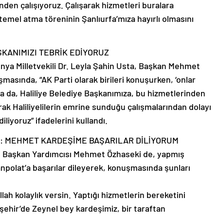
inden çalışıyoruz. Çalışarak hizmetleri buralara
e temel atma töreninin Şanlıurfa’mıza hayırlı olmasını
ŞKANIMIZI TEBRİK EDİYORUZ
nya Milletvekili Dr. Leyla Şahin Usta, Başkan Mehmet
masında, “AK Parti olarak birileri konuşurken, ‘onlar
a da, Haliliye Belediye Başkanımıza, bu hizmetlerinden
rak Haliliyelilerin emrine sunduğu çalışmalarından dolayı
iliyoruz” ifadelerini kullandı.
İ: MEHMET KARDEŞİME BAŞARILAR DİLİYORUM
el Başkan Yardımcısı Mehmet Özhaseki de, yapmış
olat’a başarılar dileyerek, konuşmasında şunları
lah kolaylık versin. Yaptığı hizmetlerin bereketini
ükşehir’de Zeynel bey kardeşimiz, bir taraftan