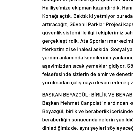
Haliliye’mize ekipman kazandırdık. Han
Konağı açtık. Baktık ki yetmiyor burad
artıracağız. Güvenli Parklar Projesi ka
güvenlik sistemi ile ilgili ekiplerimiz sah
gerçekleştirdik. Ata Sporları merkezimi
Merkezimiz ise ihalesi askıda. Sosyal ya
yardım anlamında kendilerinin yanlarınd
aşevimizden sıcak yemekler gidiyor. Sö
felsefesinde sizlerin de emir ve denet
yorulmadan çalışmaya devam edeceğiz”
BAŞKAN BEYAZGÜL: BİRLİK VE BERAB
Başkan Mehmet Canpolat’ın ardından k
Beyazgül, birlik ve beraberlik içerisinde
beraberliğin sonucunda nelerin yapıldığı
dinlediğimiz de, aynı şeyleri söyleyeceğ