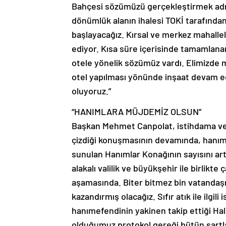
Bahçesi sözümüzü gerçekleştirmek adı
dönümlük alanın ihalesi TOKİ tarafından
başlayacağız. Kırsal ve merkez mahalle
ediyor. Kısa süre içerisinde tamamlanan 
otele yönelik sözümüz vardı. Elimizde 
otel yapılması yönünde inşaat devam ed
oluyoruz.”
“HANIMLARA MÜJDEMİZ OLSUN”
Başkan Mehmet Canpolat, istihdama ve g
çizdiği konuşmasının devamında, hanım
sunulan Hanımlar Konağının sayısını art
alakalı valilik ve büyükşehir ile birlikte
aşamasında. Biter bitmez bin vatandaş
kazandırmış olacağız. Sıfır atık ile ilg
hanımefendinin yakinen takip ettiği Halil
olduğumuz protokol gereği bütün şartlar