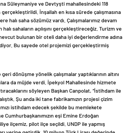
na Süleymaniye ve Devtyşti mahallesindeki 118
 gerçekleştirildi. İnşallah en kısa sürede çalışmasına
lere halı saha sözümüz vardı. Çalışmalarımız devam
halı sahaların açılışını gerçekleştireceğiz. Turizm ve
mevcut bulunan bir oteli daha iyi değerlendirme adına
iyor. Bu sayede otel projemizi gerçekleştirmiş
eri dönüşme yönelik çalışmalar yaptıklarının altını
lara da müjde verdi. İpekyol Mahallesinde hizmete
tıracaklarını söyleyen Başkan Canpolat, “İstihdam ile
 çalıştık. Şu anda iki tane fabrikamızın projesi çizim
ımızı istihdam edecek şekilde bu memlekete
ili ise Cumhurbaşkanımızın eşi Emine Erdoğan
iye ilçemiz, pilot ilçe seçildi. UNDP ile yapmış
ı yerine getirdik. 10 milyon Türk Lirası değerinde