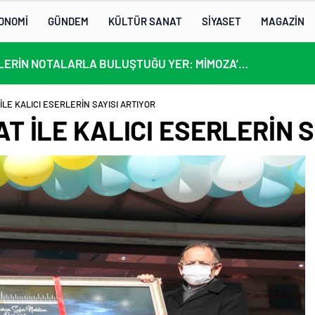
ONOMİ
GÜNDEM
KÜLTÜR SANAT
SİYASET
MAGAZİN
KÜLTÜRLERİN NOTALARLA BULUŞTUĞU YER: MİMOZA’M KAFE’DE DOSTLUK RÜZGARI!
LE KALICI ESERLERİN SAYISI ARTIYOR
 İLE KALICI ESERLERİN S