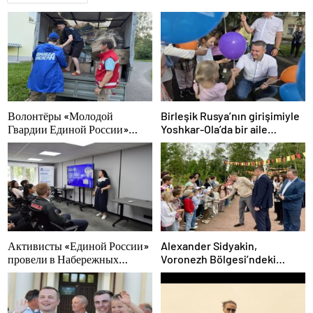
Волонтёры «Молодой
Birleşik Rusya’nın girişimiyle
Гвардии Единой России»
Yoshkar-Ola’da bir aile
ликвидируют последствия
festivali düzenlendi
паводков на Урале и Дальнем
Востоке
Активисты «Единой России»
Alexander Sidyakin,
провели в Набережных
Voronezh Bölgesi’ndeki
Челнах просветительские
iyileştirme projelerinin
мероприятия для молодых
uygulanmasını değerlendirdi
специалистов КАМАЗа