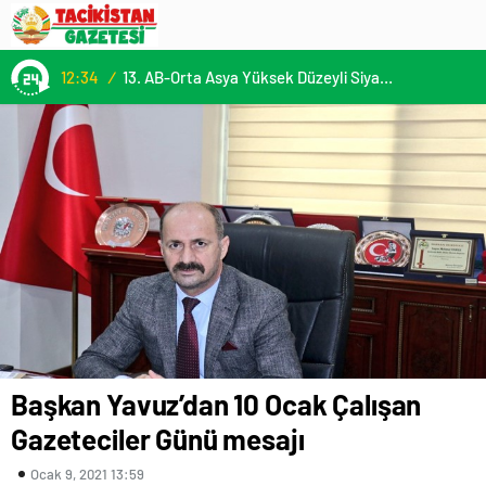
12:34
/
13. AB-Orta Asya Yüksek Düzeyli Siyasi ve Güvenlik Diyaloğuna Katılım
Başkan Yavuz’dan 10 Ocak Çalışan
Gazeteciler Günü mesajı
Ocak 9, 2021 13:59