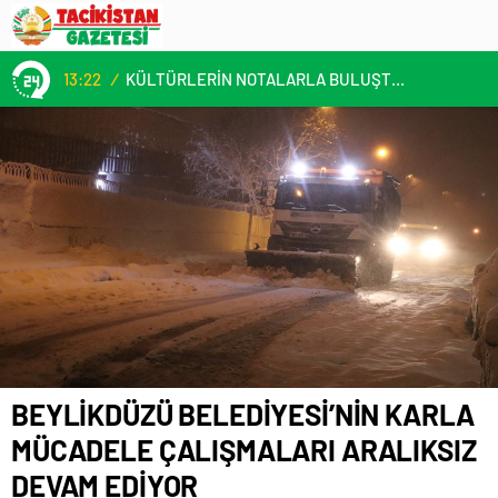
13:22
/
KÜLTÜRLERİN NOTALARLA BULUŞTUĞU YER: MİMOZA’M KAFE’DE DOSTLUK RÜZGARI!
BEYLİKDÜZÜ BELEDİYESİ’NİN KARLA
MÜCADELE ÇALIŞMALARI ARALIKSIZ
DEVAM EDİYOR