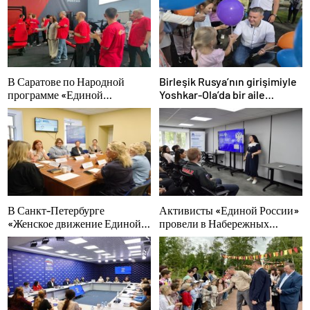
В Саратове по Народной
Birleşik Rusya’nın girişimiyle
программе «Единой
Yoshkar-Ola’da bir aile
России»-2021 открылся
festivali düzenlendi
адаптивный спортзал «Новая
высота»
В Санкт-Петербурге
Активисты «Единой России»
«Женское движение Единой
провели в Набережных
России» сформировало
Челнах просветительские
предложения по развитию
мероприятия для молодых
городских программ
специалистов КАМАЗа
поддержки женщин