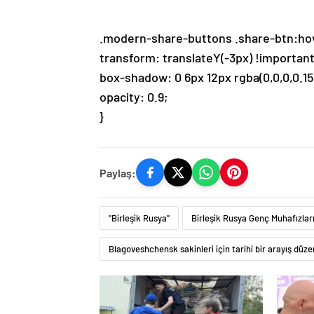
.modern-share-buttons .share-btn:hov
transform: translateY(-3px) !important
box-shadow: 0 6px 12px rgba(0,0,0,0.15
opacity: 0.9;
}
Paylaş:
"Birleşik Rusya"
Birleşik Rusya Genç Muhafızlar
Blagoveshchensk sakinleri için tarihi bir arayış düz