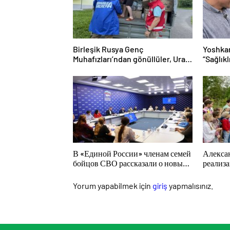
Birleşik Rusya Genç
Yoshkar
Muhafızları’ndan gönüllüler, Ural
“Sağlık
ve Uzak Doğu’daki sellerin
tanıştı
sonuçlarını ortadan kaldırmaya
yardımcı oluyor
В «Единой России» членам семей
Алекса
бойцов СВО рассказали о новых
реализ
мерах господдержки
благоу
област
Yorum yapabilmek için
giriş
yapmalısınız.