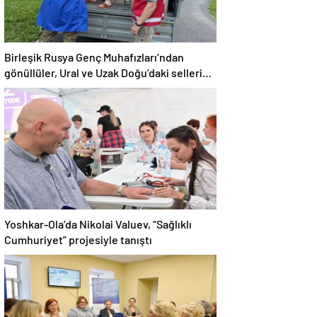
Birleşik Rusya Genç Muhafızları’ndan
gönüllüler, Ural ve Uzak Doğu’daki sellerin
sonuçlarını ortadan kaldırmaya yardımcı
oluyor
Yoshkar-Ola’da Nikolai Valuev, “Sağlıklı
Cumhuriyet” projesiyle tanıştı