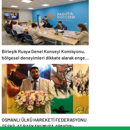
Birleşik Rusya Genel Konseyi Komisyonu,
bölgesel deneyimleri dikkate alarak engelli
bireyler için bir istihdam modeli
geliştirecektir
OSMANLI ÜLKÜ HAREKETİ FEDERASYONU
TEŞKİLAT BAŞKANI MUSA APAYDIN: