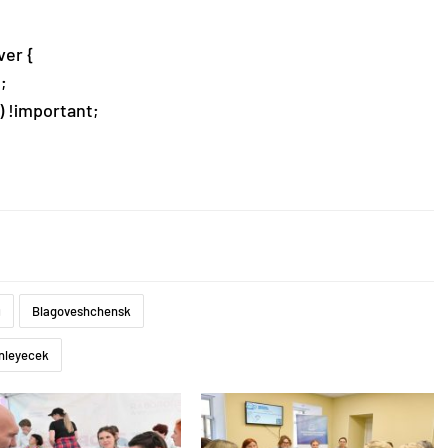
er {
;
) !important;
ı
Blagoveshchensk
enleyecek