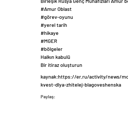
Birleşik Rusya Genç Muhafızları Amur b
#Amur Oblast
#görev-oyunu
#yerel tarih
#hikaye
#‎MGER
#bölgeler
Halkın kabulü
Bir itiraz oluşturun
kaynak:https://er.ru/activity/news/mo
kvest-dlya-zhitelej-blagoveshenska
Paylaş: