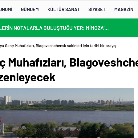
ONOMİ
GÜNDEM
KÜLTÜR SANAT
SİYASET
MAGAZİN
KÜLTÜRLERİN NOTALARLA BULUŞTUĞU YER: MİMOZA’M KAFE’DE DOSTLUK RÜZGARI!
ya Genç Muhafızları, Blagoveshchensk sakinleri için tarihi bir arayış
ç Muhafızları, Blagoveshche
düzenleyecek