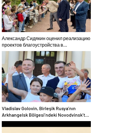
Александр Сидякин оценил реализацию
проектов благоустройства в
Воронежской области
Vladislav Golovin, Birleşik Rusya’nın
Arkhangelsk Bölgesi’ndeki Novodvinsk’te
çocukların ve gençlerin yaratıcılığını
desteklemeye yönelik sistemli kararlarına