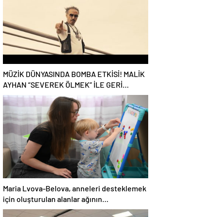
dikkat çekti
MÜZİK DÜNYASINDA BOMBA ETKİSİ! MALİK
AYHAN “SEVEREK ÖLMEK” İLE GERİ
DÖNDÜ!
Maria Lvova-Belova, anneleri desteklemek
için oluşturulan alanlar ağının
genişletilmesini önerdi