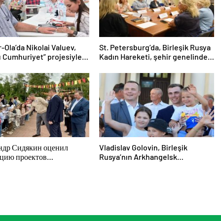
-Ola’da Nikolai Valuev,
St. Petersburg’da, Birleşik Rusya
lı Cumhuriyet” projesiyle
Kadın Hareketi, şehir genelinde
kadınlara yönelik destek
programlarının geliştirilmesi için
öneriler hazırladı
ндр Сидякин оценил
Vladislav Golovin, Birleşik
ацию проектов
Rusya’nın Arkhangelsk
стройства в Воронежской
Bölgesi’ndeki Novodvinsk’te
и
çocukların ve gençlerin
yaratıcılığını desteklemeye
yönelik sistemli kararlarına
dikkat çekti