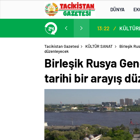
DÜNYA
EK
13. AB-Orta Asya Yüksek Düzeyli Siyasi ve Güvenlik Diyaloğuna Katılım
13:22
/
Tacikistan Gazetesi
KÜLTÜR SANAT
Birleşik Rus
düzenleyecek
Birleşik Rusya Gen
tarihi bir arayış 