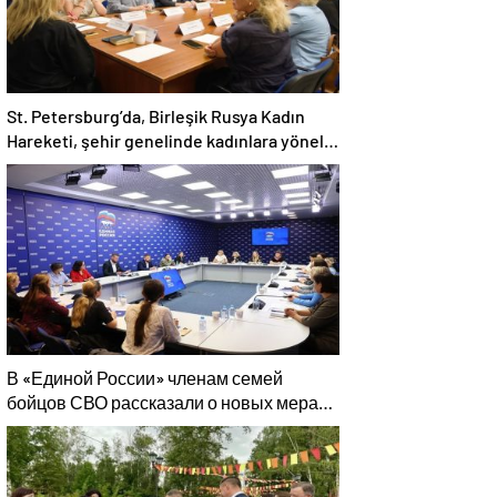
St. Petersburg’da, Birleşik Rusya Kadın
Hareketi, şehir genelinde kadınlara yönelik
destek programlarının geliştirilmesi için
öneriler hazırladı
В «Единой России» членам семей
бойцов СВО рассказали о новых мерах
господдержки