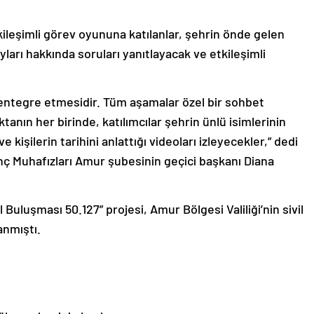
tkileşimli görev oyununa katılanlar, şehrin önde gelen
ları hakkında soruları yanıtlayacak ve etkileşimli
i entegre etmesidir. Tüm aşamalar özel bir sohbet
ktanın her birinde, katılımcılar şehrin ünlü isimlerinin
kişilerin tarihini anlattığı videoları izleyecekler,” dedi
enç Muhafızları Amur şubesinin geçici başkanı Diana
 Buluşması 50.127” projesi, Amur Bölgesi Valiliği’nin sivil
anmıştı.