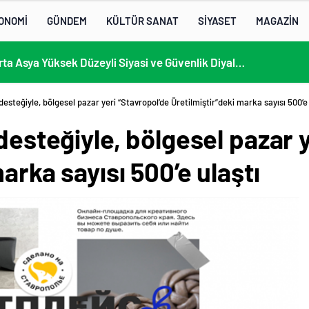
ONOMİ
GÜNDEM
KÜLTÜR SANAT
SİYASET
MAGAZİN
13. AB-Orta Asya Yüksek Düzeyli Siyasi ve Güvenlik Diyaloğuna Katılım
 desteğiyle, bölgesel pazar yeri “Stavropol’de Üretilmiştir”deki marka sayısı 500’e
 desteğiyle, bölgesel pazar 
arka sayısı 500’e ulaştı