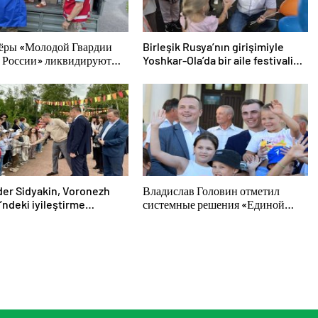
ёры «Молодой Гвардии
Birleşik Rusya’nın girişimiyle
 России» ликвидируют
Yoshkar-Ola’da bir aile festivali
твия паводков на Урале и
düzenlendi
м Востоке
er Sidyakin, Voronezh
Владислав Головин отметил
’ndeki iyileştirme
системные решения «Единой
rinin uygulanmasını
России» в поддержку детского и
ndirdi
молодёжного творчества в
Новодвинске Архангельской
области