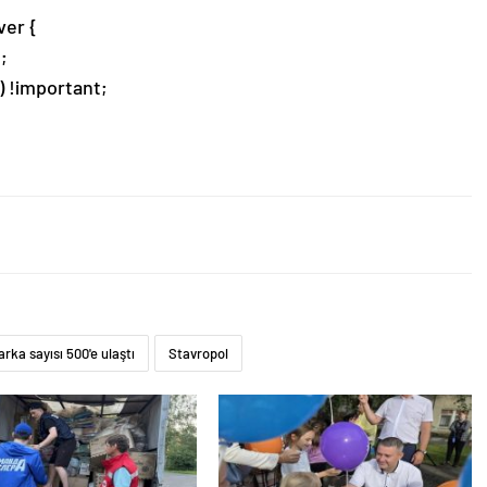
er {
;
) !important;
rka sayısı 500'e ulaştı
Stavropol