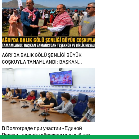
AĞRI’DA BALIK GÖLÜ ŞENLİĞİ BÜYÜK
COŞKUYLA TAMAMLANDI: BAŞKAN
SAMANCI’DAN TEŞEKKÜR VE BİRLİK
MESAJI
В Волгограде при участии «Единой
России» прошёл образовательный курс