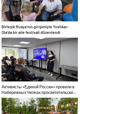
Birleşik Rusya’nın girişimiyle Yoshkar-
Ola’da bir aile festivali düzenlendi
Активисты «Единой России» провели в
Набережных Челнах просветительские
мероприятия для молодых
специалистов КАМАЗа