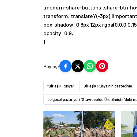
.modern-share-buttons .share-btn:hov
transform: translateY(-3px) !important
box-shadow: 0 6px 12px rgba(0,0,0,0.15
opacity: 0.9;
}
Paylaş:
"Birleşik Rusya"
Birleşik Rusya'nın desteğiyle
bölgesel pazar yeri "Stavropol'de Üretilmiştir"deki ma