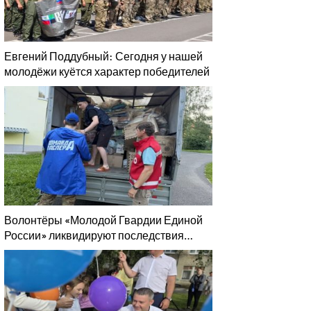
Евгений Поддубный: Сегодня у нашей
молодёжи куётся характер победителей
Волонтёры «Молодой Гвардии Единой
России» ликвидируют последствия
паводков на Урале и Дальнем Востоке