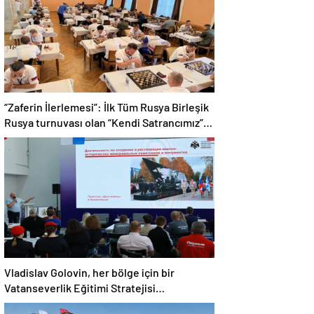
“Zaferin İlerlemesi”: İlk Tüm Rusya Birleşik
Rusya turnuvası olan “Kendi Satrancımız”,
Nizhny Tagil’de sona erdi
Vladislav Golovin, her bölge için bir
Vatanseverlik Eğitimi Stratejisi
geliştirilmesini önerdi