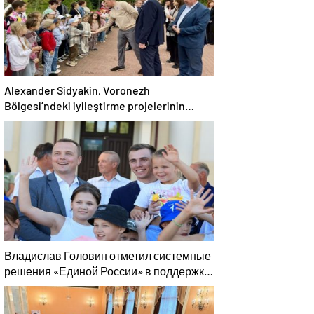
Alexander Sidyakin, Voronezh
Bölgesi’ndeki iyileştirme projelerinin
uygulanmasını değerlendirdi
Владислав Головин отметил системные
решения «Единой России» в поддержку
детского и молодёжного творчества в
Новодвинске Архангельской области