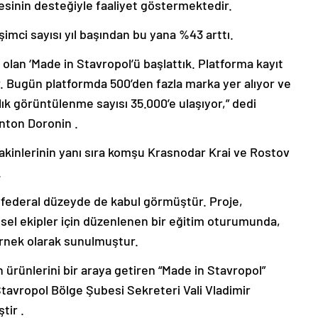
esinin desteğiyle faaliyet göstermektedir.
şimci sayısı yıl başından bu yana %43 arttı.
z olan ‘Made in Stavropol’ü başlattık. Platforma kayıt
or. Bugün platformda 500’den fazla marka yer alıyor ve
ık görüntülenme sayısı 35.000’e ulaşıyor,” dedi
nton Doronin .
kinlerinin yanı sıra komşu Krasnodar Krai ve Rostov
.
 federal düzeyde de kabul görmüştür. Proje,
el ekipler için düzenlenen bir eğitim oturumunda,
r örnek olarak sunulmuştur.
n ürünlerini bir araya getiren “Made in Stavropol”
Stavropol Bölge Şubesi Sekreteri Vali Vladimir
tir .