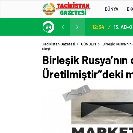
DÜNYA
EK
Participation in the 13th EU–Central Asia High-Level Political and Security Dialogue
12:34
/
Tacikistan Gazetesi
GÜNDEM
Birleşik Rusya’nın
ulaştı
Birleşik Rusya’nın
Üretilmiştir”deki m