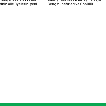
inin aile üyelerini yeni
Genç Muhafızları ve Gönüllü
t destek önlemleri
Bölüğü’nden gönüllüleri cephe
a bilgilendirdi
hatlarına kadar eşlik etti