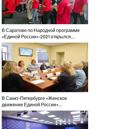
В Саратове по Народной программе
«Единой России»-2021 открылся
адаптивный спортзал «Новая высота»
В Санкт-Петербурге «Женское
движение Единой России»
сформировало предложения по
развитию городских программ
поддержки женщин