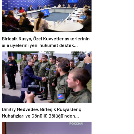
Birleşik Rusya, Özel Kuvvetler askerlerinin
aile üyelerini yeni hükümet destek
önlemleri hakkında bilgilendirdi
Dmitry Medvedev, Birleşik Rusya Genç
Muhafızları ve Gönüllü Bölüğü’nden
gönüllüleri cephe hatlarına kadar eşlik etti