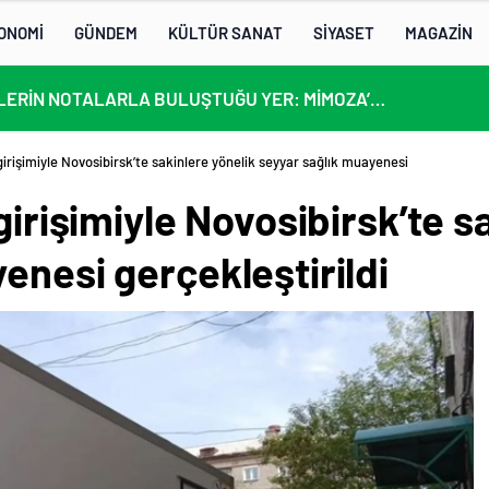
ONOMİ
GÜNDEM
KÜLTÜR SANAT
SİYASET
MAGAZİN
KÜLTÜRLERİN NOTALARLA BULUŞTUĞU YER: MİMOZA’M KAFE’DE DOSTLUK RÜZGARI!
girişimiyle Novosibirsk’te sakinlere yönelik seyyar sağlık muayenesi
girişimiyle Novosibirsk’te s
enesi gerçekleştirildi