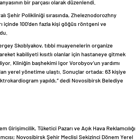
mpanyasının bir parçası olarak düzenlendi.
lı Şehir Polikliniği sırasında, Zheleznodorozhny
ı içinde 100’den fazla kişi göğüs röntgeni ve
du.
ergey Skoblyakov, tıbbi muayenelerin organize
reket kabiliyeti kısıtlı olanlar için hastaneye gitmek
iyor. Kliniğin başhekimi Igor Vorobyov’un yardımı
dan yerel yönetime ulaştı. Sonuçlar ortada: 63 kişiye
lektrokardiogram yapıldı,” dedi Novosibirsk Belediye
m Girişimcilik, Tüketici Pazarı ve Açık Hava Reklamcılığı
mcısı; Novosibirsk Şehir Meclisi Sekizinci Dönem Yerel