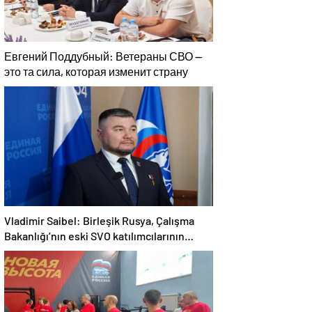
Евгений Поддубный: Ветераны СВО —
это та сила, которая изменит страну
Vladimir Saibel: Birleşik Rusya, Çalışma
Bakanlığı’nın eski SVO katılımcılarının
sosyal sözleşme edinme sürecini
basitleştirme kararını destekliyor