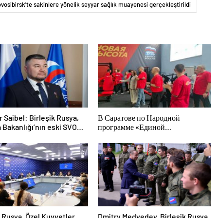
ovosibirsk'te sakinlere yönelik seyyar sağlık muayenesi gerçekleştirildi
r Saibel: Birleşik Rusya,
В Саратове по Народной
 Bakanlığı’nın eski SVO
программе «Единой
cılarının sosyal sözleşme
России»-2021 открылся
sürecini basitleştirme
адаптивный спортзал «Новая
ı destekliyor
высота»
k Rusya, Özel Kuvvetler
Dmitry Medvedev, Birleşik Rusya