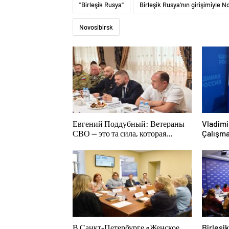
"Birleşik Rusya"
Birleşik Rusya'nın girişimiyle N
Novosibirsk
Евгений Поддубный: Ветераны
Vladimi
СВО — это та сила, которая
Çalışma
изменит страну
katılım
edinme 
kararın
В Санкт-Петербурге «Женское
Birleşi