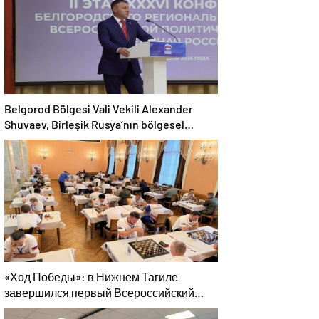
Belgorod Bölgesi Vali Vekili Alexander
Shuvaev, Birleşik Rusya’nın bölgesel
şubesinin sekreterliğine seçildi
«Ход Победы»: в Нижнем Тагиле
завершился первый Всероссийский
турнир «Единой России» «Шахматы для