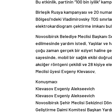
Bu etkinlik, partinin “100 bin iyilik” ka
Birleşik Rusya kampanyası ve 20 numara
Bölgesi’ndeki Vladimirovsky TOS sınırlar
elektrokardiogram çektirme imkanı bul
Novosibirsk Belediye Meclisi Başkanı S
edilmesinde yardım istedi. Yaşlılar ve ha
çoğu zaman gerçek bir eziyet haline gel
sayesinde, mobil bir sağlık ekibi doğru
akciğer röntgeni çekildi ve 28 kişiye e
Meclisi üyesi Evgeny Klevasov.
Konuşmacı
Klevasov Evgeniy Alekseevich
Klevasov Evgeniy Alekseevich
Novosibirsk Şehir Meclisi Sekizinci Döne
Geliştirme Daimi Komitesi Başkan Yardı