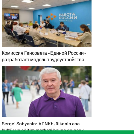
СВОих»
Комиссия Генсовета «Единой России»
разработает модель трудоустройства
для людей с инвалидностью с учётом
опыта регионов
Sergei Sobyanin: VDNKh, ülkenin ana
kültür ve eğitim merkezi haline gelecek