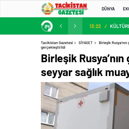
DÜNYA
EK
13. AB-Orta Asya Yüksek Düzeyli Siyasi ve Güvenlik Diyaloğuna Katılım
13:22
/
Tacikistan Gazetesi
SİYASET
Birleşik Rusya’nın 
gerçekleştirildi
Birleşik Rusya’nın 
seyyar sağlık muay