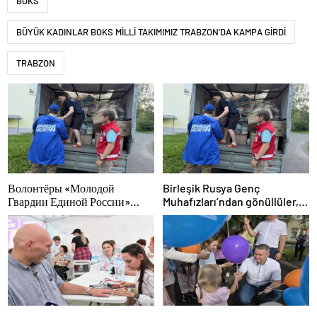
BOKS
BÜYÜK KADINLAR BOKS MİLLİ TAKIMIMIZ TRABZON'DA KAMPA GİRDİ
TRABZON
Волонтёры «Молодой
Birleşik Rusya Genç
Гвардии Единой России»
Muhafızları’ndan gönüllüler,
ликвидируют последствия
Ural ve Uzak Doğu’daki
паводков на Урале и Дальнем
sellerin sonuçlarını ortadan
Востоке
kaldırmaya yardımcı oluyor