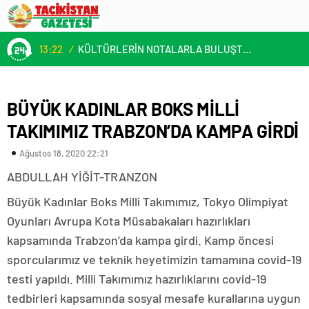
13:22
/
KÜLTÜRLERİN NOTALARLA BULUŞTUĞU YER: MİMOZA’M KAFE’DE DOSTLUK RÜZGARI!
BÜYÜK KADINLAR BOKS MİLLİ
TAKIMIMIZ TRABZON’DA KAMPA GİRDİ
Ağustos 18, 2020 22:21
ABDULLAH YİĞİT-TRANZON
Büyük Kadınlar Boks Milli Takımımız, Tokyo Olimpiyat
Oyunları Avrupa Kota Müsabakaları hazırlıkları
kapsamında Trabzon’da kampa girdi. Kamp öncesi
sporcularımız ve teknik heyetimizin tamamına covid-19
testi yapıldı. Milli Takımımız hazırlıklarını covid-19
tedbirleri kapsamında sosyal mesafe kurallarına uygun