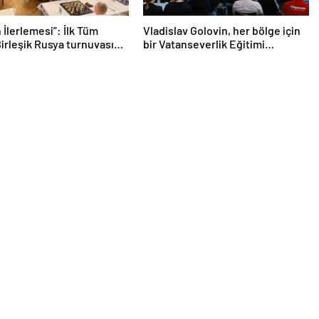
 İlerlemesi”: İlk Tüm
Vladislav Golovin, her bölge için
irleşik Rusya turnuvası
bir Vatanseverlik Eğitimi
endi Satrancımız”, Nizhny
Stratejisi geliştirilmesini önerdi
e sona erdi