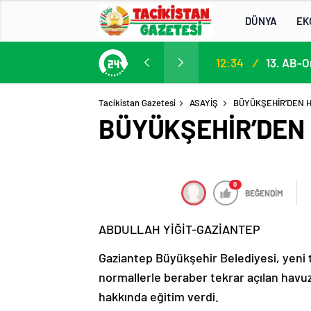
DÜNYA
EK
Participation in the 13th EU–Central Asia High-Level Political and Security Dialogue
12:34
/
Tacikistan Gazetesi
ASAYİŞ
BÜYÜKŞEHİR’DEN H
BÜYÜKŞEHİR’DEN 
0
BEĞENDİM
ABDULLAH YİĞİT-GAZİANTEP
Gaziantep Büyükşehir Belediyesi, yeni t
normallerle beraber tekrar açılan havuz
hakkında eğitim verdi.