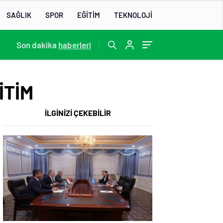
SAĞLIK
SPOR
EĞİTİM
TEKNOLOJİ
13:22
Son dakika
/
haberleri
İTİM
İLGİNİZİ ÇEKEBİLİR