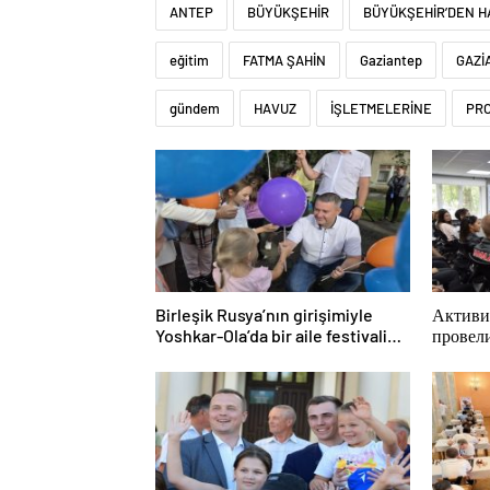
ANTEP
BÜYÜKŞEHİR
BÜYÜKŞEHİR’DEN H
eğitim
FATMA ŞAHİN
Gaziantep
GAZİ
gündem
HAVUZ
İŞLETMELERİNE
PR
Birleşik Rusya’nın girişimiyle
Активи
Yoshkar-Ola’da bir aile festivali
провел
düzenlendi
просве
для мо
КАМА