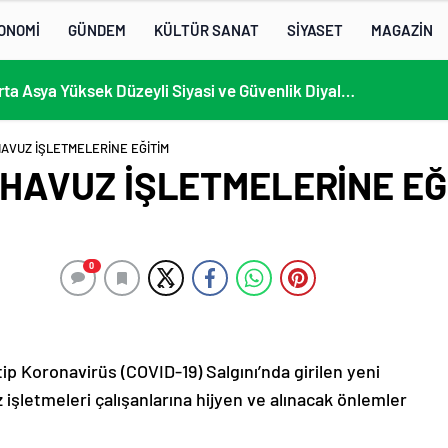
ONOMİ
GÜNDEM
KÜLTÜR SANAT
SİYASET
MAGAZİN
13. AB-Orta Asya Yüksek Düzeyli Siyasi ve Güvenlik Diyaloğuna Katılım
AVUZ İŞLETMELERİNE EĞİTİM
HAVUZ İŞLETMELERİNE EĞ
0
ip Koronavirüs (COVID-19) Salgını’nda girilen yeni
 işletmeleri çalışanlarına hijyen ve alınacak önlemler