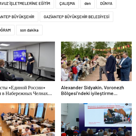
AVUZ İŞLETMELERİNE EĞİTİM
ÇALIŞMA
den
DÜNYA
ANTEP BÜYÜKŞEHİR
GAZİANTEP BÜYÜKŞEHİR BELEDİYESİ
OĞRAM
son dakika
сты «Единой России»
Alexander Sidyakin, Voronezh
и в Набережных Челнах
Bölgesi’ndeki iyileştirme
тительские мероприятия
projelerinin uygulanmasını
лодых специалистов
değerlendirdi
За