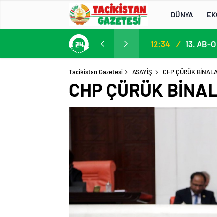
DÜNYA
EK
Participation in the 13th EU–Central Asia High-Level Political and Security Dialogue
12:34
/
Tacikistan Gazetesi
ASAYİŞ
CHP ÇÜRÜK BİNALAR
CHP ÇÜRÜK BİNALA