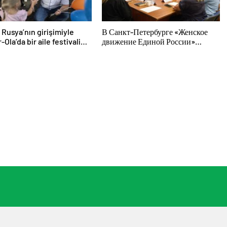
k Rusya’nın girişimiyle
В Санкт-Петербурге «Женское
Ola’da bir aile festivali
движение Единой России»
endi
сформировало предложения по
развитию городских программ
поддержки женщин