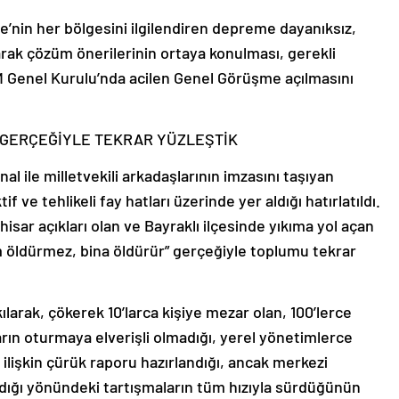
’nin her bölgesini ilgilendiren depreme dayanıksız,
narak çözüm önerilerinin ortaya konulması, gerekli
M Genel Kurulu’nda acilen Genel Görüşme açılmasını
 GERÇEĞİYLE TEKRAR YÜZLEŞTİK
al ile milletvekili arkadaşlarının imzasını taşıyan
 ve tehlikeli fay hatları üzerinde yer aldığı hatırlatıldı.
isar açıkları olan ve Bayraklı ilçesinde yıkıma yol açan
öldürmez, bina öldürür” gerçeğiyle toplumu tekrar
ılarak, çökerek 10’larca kişiye mezar olan, 100’lerce
rın oturmaya elverişli olmadığı, yerel yönetimlerce
ilişkin çürük raporu hazırlandığı, ancak merkezi
adığı yönündeki tartışmaların tüm hızıyla sürdüğünün