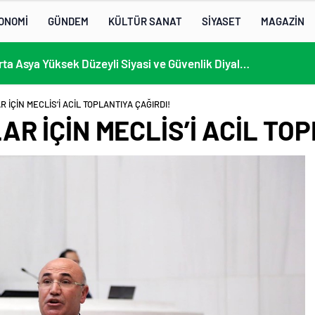
ONOMİ
GÜNDEM
KÜLTÜR SANAT
SİYASET
MAGAZİN
13. AB-Orta Asya Yüksek Düzeyli Siyasi ve Güvenlik Diyaloğuna Katılım
 İÇİN MECLİS’İ ACİL TOPLANTIYA ÇAĞIRDI!
R İÇİN MECLİS’İ ACİL TOP