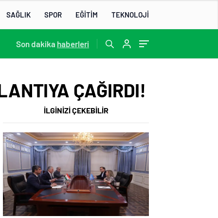
SAĞLIK
SPOR
EĞİTİM
TEKNOLOJİ
13:22
Son dakika
/
haberleri
LANTIYA ÇAĞIRDI!
İLGİNİZİ ÇEKEBİLİR