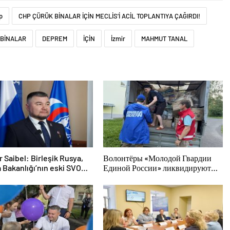
p
CHP ÇÜRÜK BİNALAR İÇİN MECLİS’İ ACİL TOPLANTIYA ÇAĞIRDI!
 BİNALAR
DEPREM
İÇİN
İzmir
MAHMUT TANAL
r Saibel: Birleşik Rusya,
Волонтёры «Молодой Гвардии
 Bakanlığı’nın eski SVO
Единой России» ликвидируют
cılarının sosyal sözleşme
последствия паводков на Урале и
sürecini basitleştirme
Дальнем Востоке
ı destekliyor