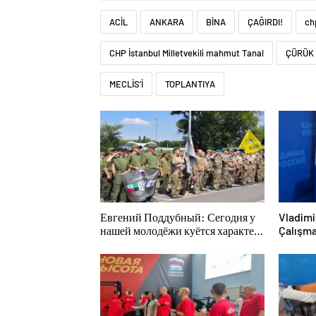
ACİL
ANKARA
BİNA
ÇAĞIRDI!
ch
CHP İstanbul Milletvekili mahmut Tanal
ÇÜRÜK
MECLİS’İ
TOPLANTIYA
Евгений Поддубный: Сегодня у
Vladimi
нашей молодёжи куётся характер
Çalışma
победителей
katılım
edinme 
kararın