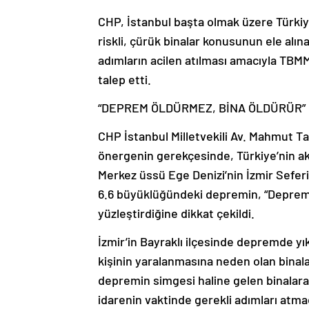
CHP, İstanbul başta olmak üzere Türkiye
riskli, çürük binalar konusunun ele alı
adımların acilen atılması amacıyla TBM
talep etti.
“DEPREM ÖLDÜRMEZ, BİNA ÖLDÜRÜR”
CHP İstanbul Milletvekili Av. Mahmut Tan
önergenin gerekçesinde, Türkiye’nin aktif
Merkez üssü Ege Denizi’nin İzmir Seferih
6.6 büyüklüğündeki depremin, “Deprem 
yüzleştirdiğine dikkat çekildi.
İzmir’in Bayraklı ilçesinde depremde yık
kişinin yaralanmasına neden olan binala
depremin simgesi haline gelen binalara 
idarenin vaktinde gerekli adımları atm