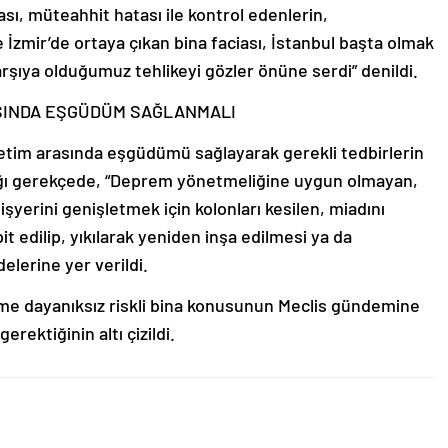
ası, müteahhit hatası ile kontrol edenlerin,
 İzmir’de ortaya çıkan bina faciası, İstanbul başta olmak
rşıya olduğumuz tehlikeyi gözler önüne serdi” denildi.
SINDA EŞGÜDÜM SAĞLANMALI
önetim arasında eşgüdümü sağlayarak gerekli tedbirlerin
dığı gerekçede, “Deprem yönetmeliğine uygun olmayan,
işyerini genişletmek için kolonları kesilen, miadını
t edilip, yıkılarak yeniden inşa edilmesi ya da
elerine yer verildi.
eme dayanıksız riskli bina konusunun Meclis gündemine
rektiğinin altı çizildi.