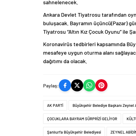
sahnelenecek.
Ankara Devlet Tiyatrosu tarafından oyna
buluşacak. Bayramın üçüncü(Pazar) gü
Tiyatrosu “Altın Kız Çocuk Oyunu” ile Şa
Koronavirüs tedbirleri kapsamında Büyük
mesafeye uygun oturma alanı sağlayac
dağıtımı da olacak.
Paylaş:
AK PARTİ
Büyükşehir Belediye Başkanı Zeynel 
ÇOCUKLARA BAYRAM SÜRPRİZİ GELİYOR
KÜLT
Şanlıurfa Büyükşehir Belediyesi
ZEYNEL ABİDİ