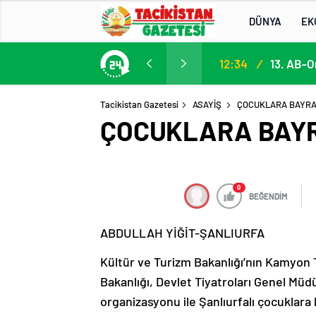
DÜNYA
EK
13. AB-Orta Asya Yüksek Düzeyli Siyasi ve Güvenlik Diyaloğuna Katılım
13:22
/
Tacikistan Gazetesi
ASAYİŞ
ÇOCUKLARA BAYRAM
ÇOCUKLARA BAYR
0
BEĞENDİM
ABDULLAH YİĞİT-ŞANLIURFA
Kültür ve Turizm Bakanlığı’nın Kamyon T
Bakanlığı, Devlet Tiyatroları Genel Müd
organizasyonu ile Şanlıurfalı çocuklara