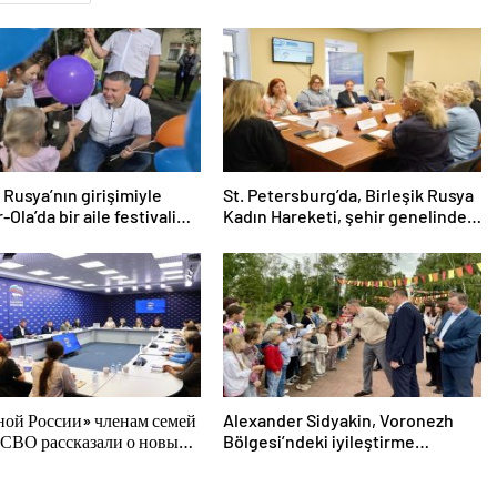
k Rusya’nın girişimiyle
St. Petersburg’da, Birleşik Rusya
Ola’da bir aile festivali
Kadın Hareketi, şehir genelinde
endi
kadınlara yönelik destek
programlarının geliştirilmesi için
öneriler hazırladı
ной России» членам семей
Alexander Sidyakin, Voronezh
 СВО рассказали о новых
Bölgesi’ndeki iyileştirme
господдержки
projelerinin uygulanmasını
değerlendirdi