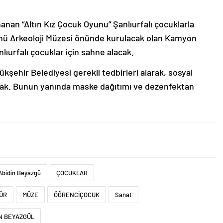
nan “Altın Kız Çocuk Oyunu” Şanlıurfalı çocuklarla
nü Arkeoloji Müzesi önünde kurulacak olan Kamyon
nlıurfalı çocuklar için sahne alacak.
şehir Belediyesi gerekli tedbirleri alarak, sosyal
ak. Bunun yanında maske dağıtımı ve dezenfektan
Abidin Beyazgü
ÇOCUKLAR
ÜR
MÜZE
ÖĞRENCİÇOCUK
Sanat
N BEYAZGÜL