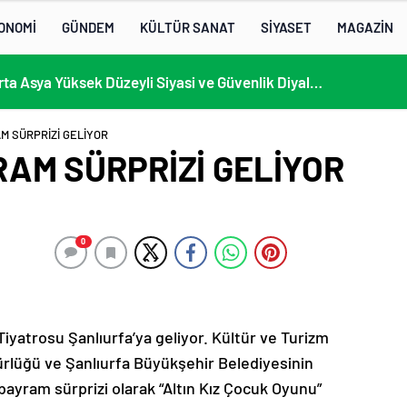
ONOMİ
GÜNDEM
KÜLTÜR SANAT
SİYASET
MAGAZİN
KÜLTÜRLERİN NOTALARLA BULUŞTUĞU YER: MİMOZA’M KAFE’DE DOSTLUK RÜZGARI!
 SÜRPRİZİ GELİYOR
AM SÜRPRİZİ GELİYOR
0
iyatrosu Şanlıurfa’ya geliyor. Kültür ve Turizm
ürlüğü ve Şanlıurfa Büyükşehir Belediyesinin
 bayram sürprizi olarak “Altın Kız Çocuk Oyunu”