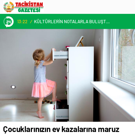
13:22
/
KÜLTÜRLERİN NOTALARLA BULUŞTUĞU YER: MİMOZA’M KAFE’DE DOSTLUK RÜZGARI!
Çocuklarınızın ev kazalarına maruz