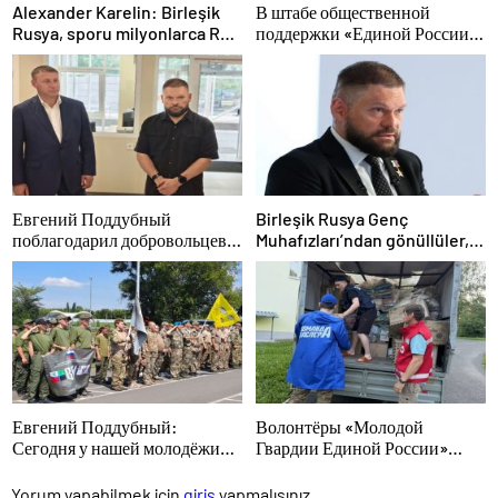
Alexander Karelin: Birleşik
В штабе общественной
Rusya, sporu milyonlarca Rus
поддержки «Единой России»
için erişilebilir kılıyor
в Казани открылась выставка
философской живописи
Евгений Поддубный
Birleşik Rusya Genç
поблагодарил добровольцев
Muhafızları’ndan gönüllüler,
Белгородской области за
Belgorod sakinlerine yangın
мужество в спасении
söndürücüler ve jeneratörler
пострадавших от обстрелов
konusunda yardımcı olacak
Евгений Поддубный:
Волонтёры «Молодой
Сегодня у нашей молодёжи
Гвардии Единой России»
куётся характер победителей
ликвидируют последствия
паводков на Урале и Дальнем
Yorum yapabilmek için
giriş
yapmalısınız.