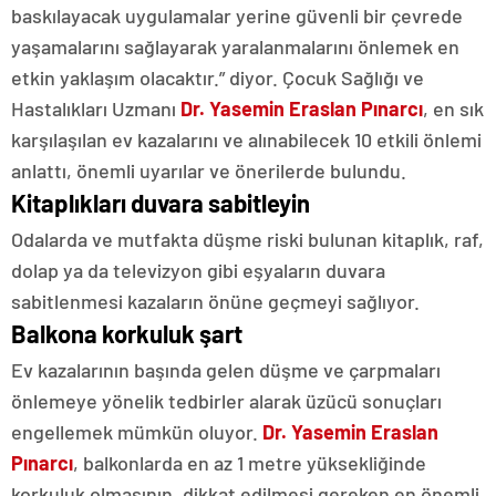
baskılayacak uygulamalar yerine güvenli bir çevrede
yaşamalarını sağlayarak yaralanmalarını önlemek en
etkin yaklaşım olacaktır.” diyor. Çocuk Sağlığı ve
Hastalıkları Uzmanı
Dr. Yasemin Eraslan Pınarcı
, en sık
karşılaşılan ev kazalarını ve alınabilecek 10 etkili önlemi
anlattı, önemli uyarılar ve önerilerde bulundu.
Kitaplıkları duvara sabitleyin
Odalarda ve mutfakta düşme riski bulunan kitaplık, raf,
dolap ya da televizyon gibi eşyaların duvara
sabitlenmesi kazaların önüne geçmeyi sağlıyor.
Balkona korkuluk şart
Ev kazalarının başında gelen düşme ve çarpmaları
önlemeye yönelik tedbirler alarak üzücü sonuçları
engellemek mümkün oluyor.
Dr. Yasemin Eraslan
Pınarcı
, balkonlarda en az 1 metre yüksekliğinde
korkuluk olmasının, dikkat edilmesi gereken en önemli