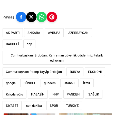
Paylaş:
AK PARTİ
ANKARA
AVRUPA
AZERBAYCAN
BAHÇELİ
chp
Cumhurbaşkanı Erdoğan: Kahraman güvenlik güçlerimizi tebrik
ediyorum
Cumhurbaşkanı Recep Tayyip Erdoğan
DÜNYA
EKONOMİ
google
GÜNCEL
gündem
istanbul
İzmir
Kılıçdaroğlu
MAGAZİN
MHP
PANDEMİ
SAĞLIK
SİYASET
son dakika
SPOR
TÜRKİYE