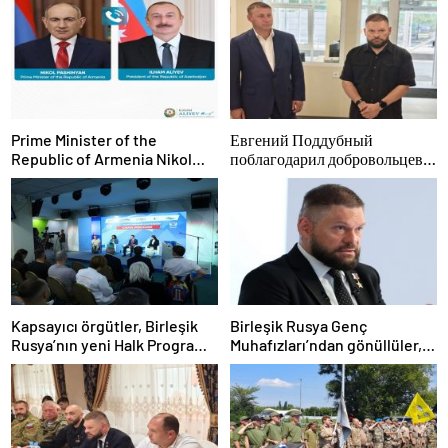
Prime Minister of the
Евгений Поддубный
Republic of Armenia Nikol
поблагодарил добровольцев
Pashinyan called President of
Белгородской области за
the Republic of Azerbaijan
мужество в спасении
Ilham Aliyev
пострадавших от обстрелов
Kapsayıcı örgütler, Birleşik
Birleşik Rusya Genç
Rusya’nın yeni Halk Programı
Muhafızları’ndan gönüllüler,
için Vladislav Golovin’e
Belgorod sakinlerine yangın
teklifler sundu
söndürücüler ve jeneratörler
konusunda yardımcı olacak