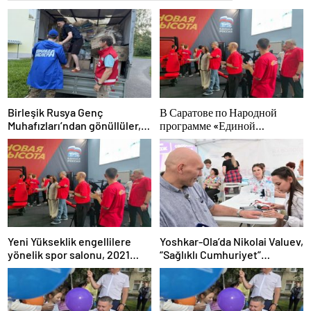
Birleşik Rusya Genç
В Саратове по Народной
Muhafızları’ndan gönüllüler,
программе «Единой
Ural ve Uzak Doğu’daki
России»-2021 открылся
sellerin sonuçlarını ortadan
адаптивный спортзал «Новая
kaldırmaya yardımcı oluyor
высота»
Yeni Yükseklik engellilere
Yoshkar-Ola’da Nikolai Valuev,
yönelik spor salonu, 2021
“Sağlıklı Cumhuriyet”
Birleşik Rusya Halk Programı
projesiyle tanıştı
kapsamında Saratov’da açıldı