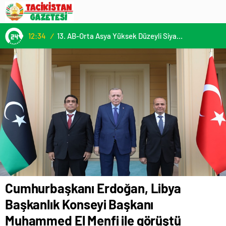
12:34
/
13. AB-Orta Asya Yüksek Düzeyli Siyasi ve Güvenlik Diyaloğuna Katılım
Cumhurbaşkanı Erdoğan, Libya
Başkanlık Konseyi Başkanı
Muhammed El Menfi ile görüştü