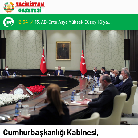
12:34
/
13. AB-Orta Asya Yüksek Düzeyli Siyasi ve Güvenlik Diyaloğuna Katılım
Cumhurbaşkanlığı Kabinesi,