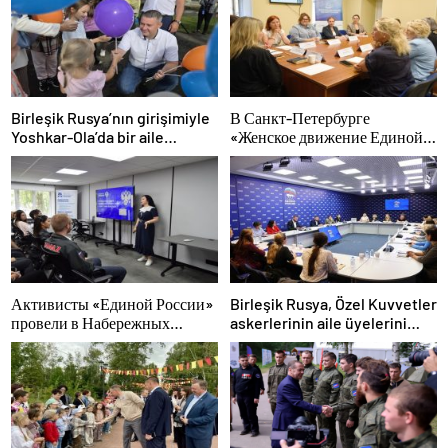
Birleşik Rusya’nın girişimiyle
В Санкт-Петербурге
Yoshkar-Ola’da bir aile
«Женское движение Единой
festivali düzenlendi
России» сформировало
предложения по развитию
городских программ
поддержки женщин
Активисты «Единой России»
Birleşik Rusya, Özel Kuvvetler
провели в Набережных
askerlerinin aile üyelerini
Челнах просветительские
yeni hükümet destek
мероприятия для молодых
önlemleri hakkında
специалистов КАМАЗа
bilgilendirdi