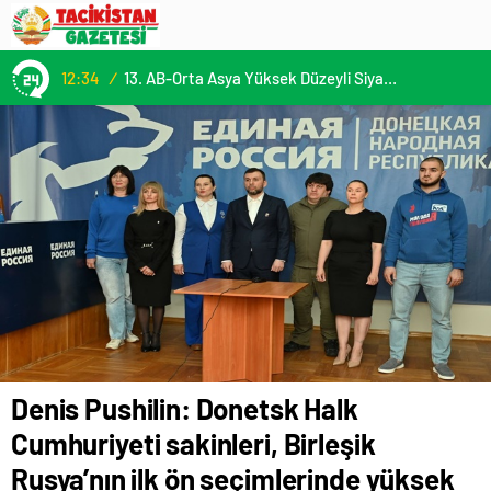
gösterdi
12:34
/
13. AB-Orta Asya Yüksek Düzeyli Siyasi ve Güvenlik Diyaloğuna Katılım
Denis Pushilin: Donetsk Halk
Cumhuriyeti sakinleri, Birleşik
Rusya’nın ilk ön seçimlerinde yüksek