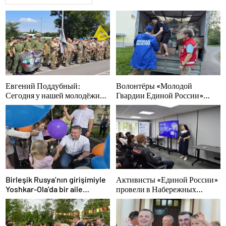
Евгений Поддубный:
Волонтёры «Молодой
Сегодня у нашей молодёжи
Гвардии Единой России»
куётся характер победителей
ликвидируют последствия
паводков на Урале и Дальнем
Востоке
Birleşik Rusya’nın girişimiyle
Активисты «Единой России»
Yoshkar-Ola’da bir aile
провели в Набережных
festivali düzenlendi
Челнах просветительские
мероприятия для молодых
специалистов КАМАЗа