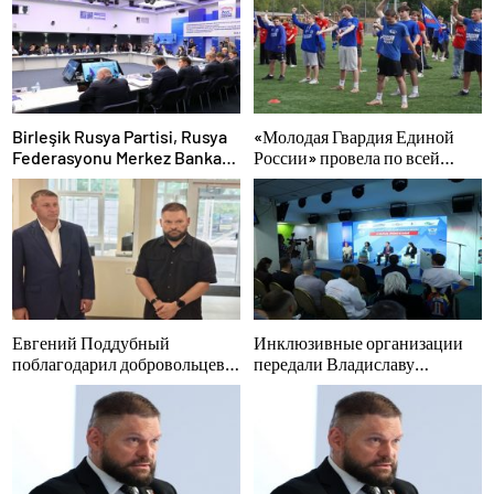
Birleşik Rusya Partisi, Rusya
«Молодая Гвардия Единой
Federasyonu Merkez Bankası
России» провела по всей
ve iş arama hizmeti
стране мероприятия ко Дню
SuperJob, Sovyet Askeri
физкультурника
Bölgesi gazilerinin istihdamı
için Rusya’da ilk uzmanlaşmış
platformu oluşturacak
Евгений Поддубный
Инклюзивные организации
поблагодарил добровольцев
передали Владиславу
Белгородской области за
Головину предложения в
мужество в спасении
новую Народную программу
пострадавших от обстрелов
«Единой России»