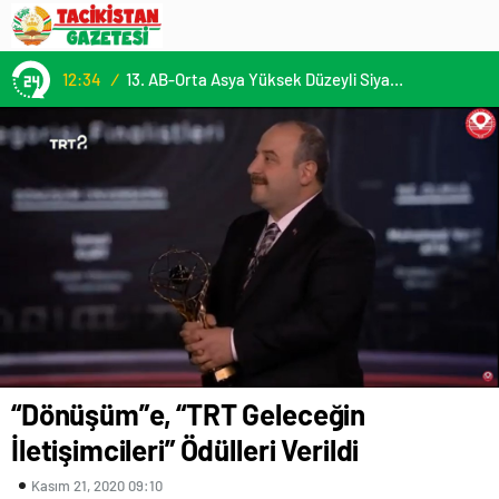
12:34
/
13. AB-Orta Asya Yüksek Düzeyli Siyasi ve Güvenlik Diyaloğuna Katılım
“Dönüşüm”e, “TRT Geleceğin
İletişimcileri” Ödülleri Verildi
Kasım 21, 2020 09:10