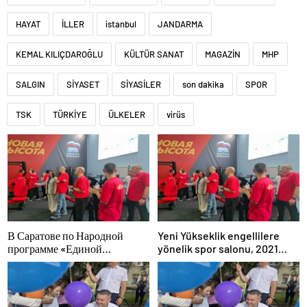
HAYAT
İLLER
istanbul
JANDARMA
KEMAL KILIÇDAROĞLU
KÜLTÜR SANAT
MAGAZİN
MHP
SALGIN
SİYASET
SİYASİLER
son dakika
SPOR
TSK
TÜRKİYE
ÜLKELER
virüs
В Саратове по Народной
Yeni Yükseklik engellilere
программе «Единой
yönelik spor salonu, 2021
России»-2021 открылся
Birleşik Rusya Halk Programı
адаптивный спортзал «Новая
kapsamında Saratov’da açıldı
высота»