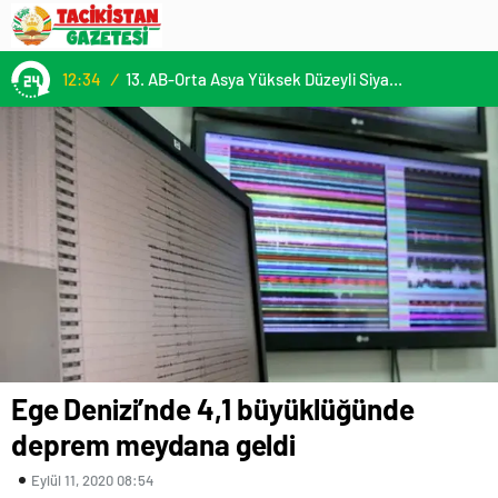
12:34
/
13. AB-Orta Asya Yüksek Düzeyli Siyasi ve Güvenlik Diyaloğuna Katılım
Ege Denizi’nde 4,1 büyüklüğünde
deprem meydana geldi
Eylül 11, 2020 08:54