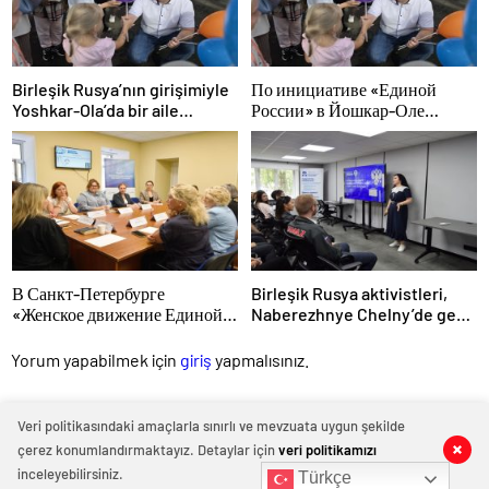
Birleşik Rusya’nın girişimiyle
По инициативе «Единой
Yoshkar-Ola’da bir aile
России» в Йошкар-Оле
festivali düzenlendi
состоялся семейный
фестиваль
В Санкт-Петербурге
Birleşik Rusya aktivistleri,
«Женское движение Единой
Naberezhnye Chelny’de genç
России» сформировало
KAMAZ uzmanları için eğitim
предложения по развитию
etkinlikleri düzenledi
Yorum yapabilmek için
giriş
yapmalısınız.
городских программ
поддержки женщин
Veri politikasındaki amaçlarla sınırlı ve mevzuata uygun şekilde
çerez konumlandırmaktayız. Detaylar için
veri politikamızı
inceleyebilirsiniz.
Türkçe