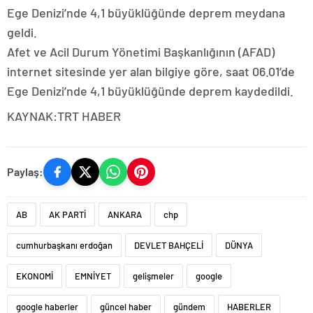
Ege Denizi’nde 4,1 büyüklüğünde deprem meydana
geldi.
Afet ve Acil Durum Yönetimi Başkanlığının (AFAD)
internet sitesinde yer alan bilgiye göre, saat 06.01’de
Ege Denizi’nde 4,1 büyüklüğünde deprem kaydedildi.
KAYNAK:TRT HABER
Paylaş:
AB
AK PARTİ
ANKARA
chp
cumhurbaşkanı erdoğan
DEVLET BAHÇELİ
DÜNYA
EKONOMİ
EMNİYET
gelişmeler
google
google haberler
güncel haber
gündem
HABERLER