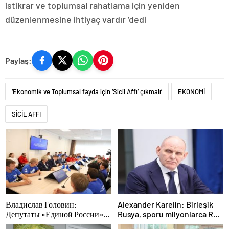
istikrar ve toplumsal rahatlama için yeniden
düzenlenmesine ihtiyaç vardır ’dedi
Paylaş:
‘Ekonomik ve Toplumsal fayda için ‘Sicil Affı’ çıkmalı’
EKONOMİ
SİCİL AFFI
Владислав Головин:
Alexander Karelin: Birleşik
Депутаты «Единой России»
Rusya, sporu milyonlarca Rus
выстраивают экосистему
için erişilebilir kılıyor