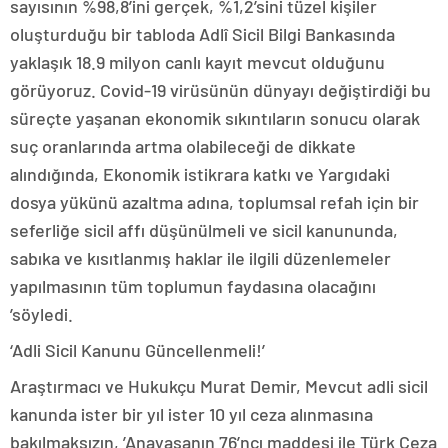
sayısının %98,8’ini gerçek, %1,2’sini tüzel kişiler
oluşturduğu bir tabloda Adlî Sicil Bilgi Bankasında
yaklaşık 18.9 milyon canlı kayıt mevcut olduğunu
görüyoruz. Covid-19 virüsünün dünyayı değiştirdiği bu
süreçte yaşanan ekonomik sıkıntıların sonucu olarak
suç oranlarında artma olabileceği de dikkate
alındığında, Ekonomik istikrara katkı ve Yargıdaki
dosya yükünü azaltma adına, toplumsal refah için bir
seferliğe sicil affı düşünülmeli ve sicil kanununda,
sabıka ve kısıtlanmış haklar ile ilgili düzenlemeler
yapılmasının tüm toplumun faydasına olacağını
’söyledi.
‘Adli Sicil Kanunu Güncellenmeli!’
Araştırmacı ve Hukukçu Murat Demir, Mevcut adli sicil
kanunda ister bir yıl ister 10 yıl ceza alınmasına
bakılmaksızın, ’Anayasanın 76’ncı maddesi ile Türk Ceza