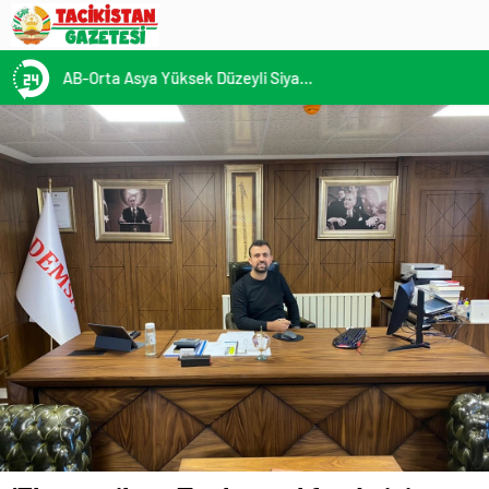
13:22
/
KÜLTÜRLERİN NOTALARLA BULUŞTUĞU YER: MİMOZA’M KAFE’DE DOSTLUK RÜZGARI!