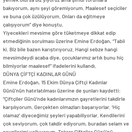
bakıyorum, aynı şeyi göremiyorum. Maalesef seçiciler
ve buna çok üzülüyorum. Onları da eğitmeye
çalışıyorum” diye konuştu.
Yiyecekleri mevsime göre tüketmeye dikkat edip
etmediğinin sorulması üzerine Emine Erdoğan, “Tabii
ki. Biz bile bazen karıştırıyoruz. Hangi sebze hangi
mevsimdeydi acaba diye, çocuklarımız artık bunu hiç
bilmiyorlar maalesef” ifadelerini kullandı.
DÜNYA ÇİFTÇİ KADINLAR GÜNÜ
Emine Erdoğan, 15 Ekim Dünya Çiftçi Kadınlar
Günü’nün hatırlatılması üzerine de şunları kaydetti:
“Çiftçiler Günü’nde kadınlarımızın gayretlerini takdirle
karşılıyorum. Gerçekten olmazları başarıyorlar. ‘Hiç
olamaz’ diyeceğimiz şeyleri yapabiliyorlar. Kendilerini
çok seviyorum, çok takdir ediyorum, buradan selam ve
sevgilerimi yolluyorum. Tekrar Çiftçiler Günü’nü