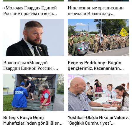
«Молодая Гвардия Единой
Инклюзивные организации
России» провела по всей
передали Владиславу
стране мероприятия ко Дню
Головину предложения в
физкультурника
новую Народную программу
«Единой России»
Волонтёры «Молодой
Evgeny Poddubny: Bugün
Гвардии Единой России»
gençlerimiz, kazananların
помогут белгородцам с
karakterini şekillendiriyor
огнетушителями и
генераторами
Birleşik Rusya Genç
Yoshkar-Ola’da Nikolai Valuev,
Muhafızları’ndan gönüllüler,
“Sağlıklı Cumhuriyet”
Ural ve Uzak Doğu’daki
projesiyle tanıştı