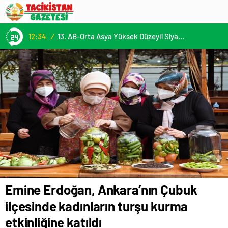
12:34
/
13. AB-Orta Asya Yüksek Düzeyli Siyasi ve Güvenlik Diyaloğuna Katılım
Emine Erdoğan, Ankara’nın Çubuk
ilçesinde kadınların turşu kurma
etkinliğine katıldı