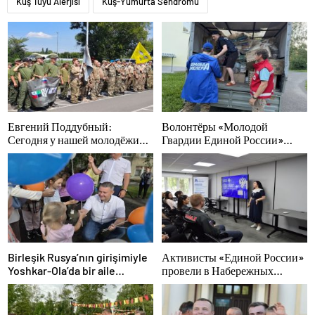
Kuş Tüyü Alerjisi
Kuş-Yumurta Sendromu
Евгений Поддубный:
Волонтёры «Молодой
Сегодня у нашей молодёжи
Гвардии Единой России»
куётся характер победителей
ликвидируют последствия
паводков на Урале и Дальнем
Востоке
Birleşik Rusya’nın girişimiyle
Активисты «Единой России»
Yoshkar-Ola’da bir aile
провели в Набережных
festivali düzenlendi
Челнах просветительские
мероприятия для молодых
специалистов КАМАЗа