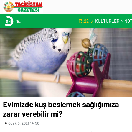
13:22
/
KÜLTÜRLERİN NOTALARLA BULUŞTUĞU YER: MİMOZA’M KAFE’DE DOSTLUK RÜZGARI!
Evimizde kuş beslemek sağlığımıza
zarar verebilir mi?
Ocak 8, 2021 14:50