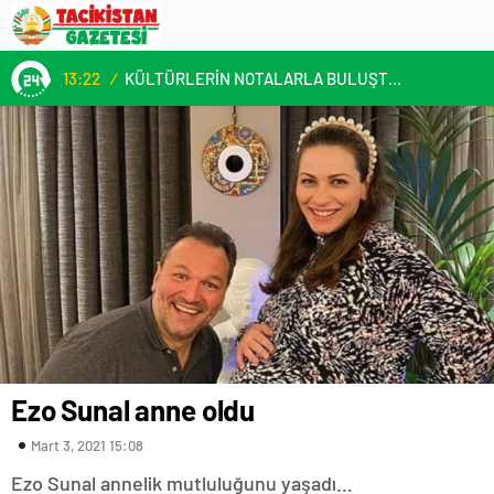
13:22
/
KÜLTÜRLERİN NOTALARLA BULUŞTUĞU YER: MİMOZA’M KAFE’DE DOSTLUK RÜZGARI!
Ezo Sunal anne oldu
Mart 3, 2021 15:08
Ezo Sunal annelik mutluluğunu yaşadı…