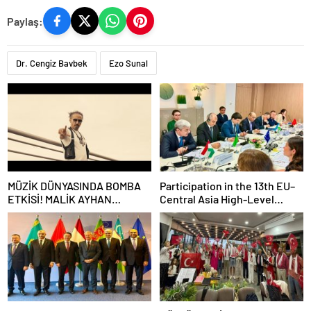
Paylaş:
Dr. Cengiz Bavbek
Ezo Sunal
MÜZİK DÜNYASINDA BOMBA
Participation in the 13th EU–
ETKİSİ! MALİK AYHAN
Central Asia High-Level
“SEVEREK ÖLMEK” İLE GERİ
Political and Security
DÖNDÜ!
Dialogue