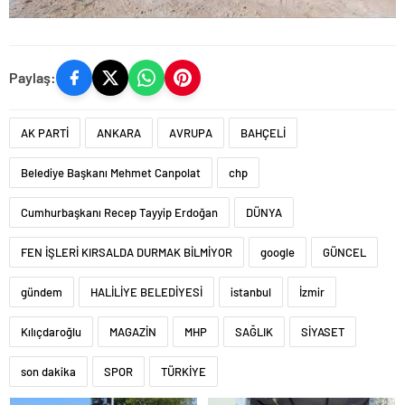
Paylaş:
AK PARTİ
ANKARA
AVRUPA
BAHÇELİ
Belediye Başkanı Mehmet Canpolat
chp
Cumhurbaşkanı Recep Tayyip Erdoğan
DÜNYA
FEN İŞLERİ KIRSALDA DURMAK BİLMİYOR
google
GÜNCEL
gündem
HALİLİYE BELEDİYESİ
istanbul
İzmir
Kılıçdaroğlu
MAGAZİN
MHP
SAĞLIK
SİYASET
son dakika
SPOR
TÜRKİYE