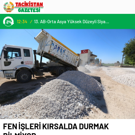
12:34
/
13. AB-Orta Asya Yüksek Düzeyli Siyasi ve Güvenlik Diyaloğuna Katılım
FEN İŞLERİ KIRSALDA DURMAK