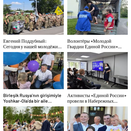
Евгений Поддубный:
Волонтёры «Молодой
Сегодня у нашей молодёжи
Гвардии Единой России»
куётся характер победителей
ликвидируют последствия
паводков на Урале и Дальнем
Востоке
Birleşik Rusya’nın girişimiyle
Активисты «Единой России»
Yoshkar-Ola’da bir aile
провели в Набережных
festivali düzenlendi
Челнах просветительские
мероприятия для молодых
специалистов КАМАЗа