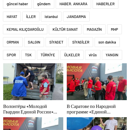
güncel haber
gündem
HABER. ANKARA
HABERLER
HAYAT
İLLER
istanbul
JANDARMA
KEMAL KILIÇDAROĞLU
KÜLTÜR SANAT
MAGAZİN
MHP
ORMAN
SALGIN
SİYASET
SİYASİLER
son dakika
SPOR
TSK
TÜRKİYE
ÜLKELER
virüs
YANGIN
Волонтёры «Молодой
В Саратове по Народной
Гвардии Единой России»
программе «Единой
ликвидируют последствия
России»-2021 открылся
паводков на Урале и Дальнем
адаптивный спортзал «Новая
Востоке
высота»