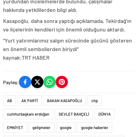
yurdundan incelemelerde bulundu, çalışmalar
hakkında yetkililerden bilgi aldı.
Kasapoğlu, daha sonra yaptığı açıklamada, Tekirdağ’ın
ve ilçelerinin kendileri için önemli olduğunu aktardı.
“Yurt yatırımlarımız salgın sürecinde gücünü gösteren
en önemli sembollerden biriydi”
kaynak:TRT HABER
Paylaş:
AB
AK PARTİ
BAKAN KASAPOĞLU
chp
cumhurbaşkanı erdoğan
DEVLET BAHÇELİ
DÜNYA
EMNİYET
gelişmeler
google
google haberler