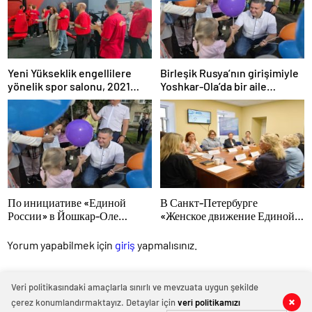
Yeni Yükseklik engellilere
Birleşik Rusya’nın girişimiyle
yönelik spor salonu, 2021
Yoshkar-Ola’da bir aile
Birleşik Rusya Halk Programı
festivali düzenlendi
kapsamında Saratov’da açıldı
По инициативе «Единой
В Санкт-Петербурге
России» в Йошкар-Оле
«Женское движение Единой
состоялся семейный
России» сформировало
фестиваль
предложения по развитию
Yorum yapabilmek için
giriş
yapmalısınız.
городских программ
поддержки женщин
Veri politikasındaki amaçlarla sınırlı ve mevzuata uygun şekilde
çerez konumlandırmaktayız. Detaylar için
veri politikamızı