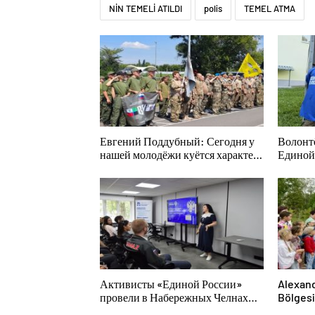
NİN TEMELİ ATILDI
polis
TEMEL ATMA
Евгений Поддубный: Сегодня у
Волонт
нашей молодёжи куётся характер
Единой
победителей
последс
Дальне
Активисты «Единой России»
Alexand
провели в Набережных Челнах
Bölgesi
просветительские мероприятия
projele