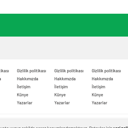
ndirdi
молодёжного творчества в
Новодвинске Архангельской
области
tikası
Gizlilik politikası
Gizlilik politikası
Gizlilik politikası
a
Hakkımızda
Hakkımızda
Hakkımızda
İletişim
İletişim
İletişim
Künye
Künye
Künye
Yazarlar
Yazarlar
Yazarlar