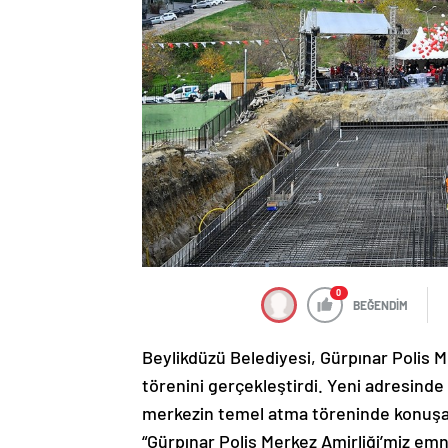
0
BEĞENDİM
Beylikdüzü Belediyesi, Gürpınar Polis M
törenini gerçekleştirdi. Yeni adresinde
merkezin temel atma töreninde konuşa
“Gürpınar Polis Merkez Amirliği’miz emni