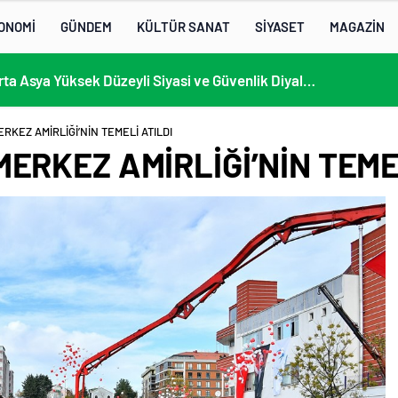
ONOMİ
GÜNDEM
KÜLTÜR SANAT
SİYASET
MAGAZİN
13. AB-Orta Asya Yüksek Düzeyli Siyasi ve Güvenlik Diyaloğuna Katılım
13:22
/
RKEZ AMİRLİĞİ’NİN TEMELİ ATILDI
ERKEZ AMİRLİĞİ’NİN TEME