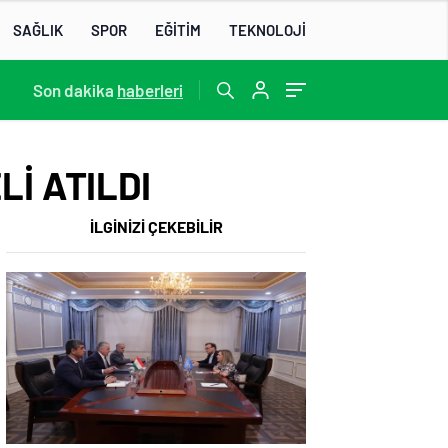
SAĞLIK
SPOR
EĞİTİM
TEKNOLOJİ
Son dakika
haberleri
KÜLTÜRLERİN NOTALARLA BULUŞTUĞU YER: MİMOZA’M KAFE’DE DOSTLUK RÜZGARI!
Lİ ATILDI
İLGİNİZİ ÇEKEBİLİR