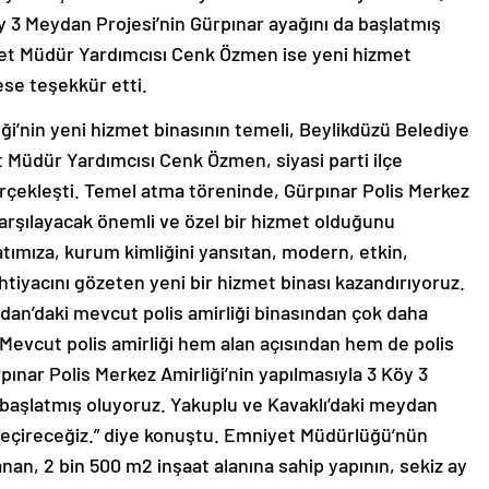
y 3 Meydan Projesi’nin Gürpınar ayağını da başlatmış
iyet Müdür Yardımcısı Cenk Özmen ise yeni hizmet
se teşekkür etti.
ği’nin yeni hizmet binasının temeli, Beylikdüzü Belediye
 Müdür Yardımcısı Cenk Özmen, siyasi parti ilçe
erçekleşti. Temel atma töreninde, Gürpınar Polis Merkez
 karşılayacak önemli ve özel bir hizmet olduğunu
tımıza, kurum kimliğini yansıtan, modern, etkin,
htiyacını gözeten yeni bir hizmet binası kazandırıyoruz.
dan’daki mevcut polis amirliği binasından çok daha
 Mevcut polis amirliği hem alan açısından hem de polis
pınar Polis Merkez Amirliği’nin yapılmasıyla 3 Köy 3
 başlatmış oluyoruz. Yakuplu ve Kavaklı’daki meydan
geçireceğiz.” diye konuştu. Emniyet Müdürlüğü’nün
nan, 2 bin 500 m2 inşaat alanına sahip yapının, sekiz ay