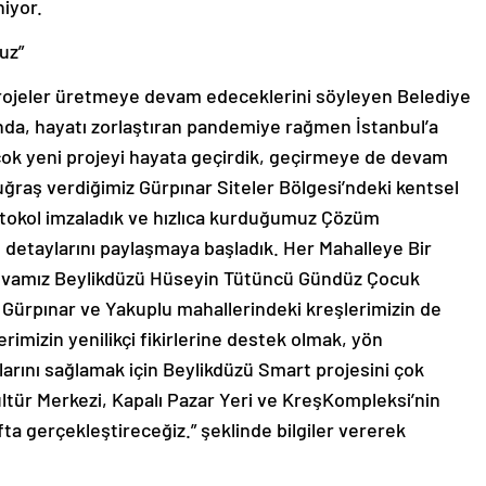
niyor.
uz”
rojeler üretmeye devam edeceklerini söyleyen Belediye
nda, hayatı zorlaştıran pandemiye rağmen İstanbul’a
çok yeni projeyi hayata geçirdik, geçirmeye de devam
 uğraş verdiğimiz Gürpınar Siteler Bölgesi’ndeki kentsel
otokol imzaladık ve hızlıca kurduğumuz Çözüm
 detaylarını paylaşmaya başladık. Her Mahalleye Bir
Yuvamız Beylikdüzü Hüseyin Tütüncü Gündüz Çocuk
 Gürpınar ve Yakuplu mahallerindeki kreşlerimizin de
rimizin yenilikçi fikirlerine destek olmak, yön
arını sağlamak için Beylikdüzü Smart projesini çok
ltür Merkezi, Kapalı Pazar Yeri ve KreşKompleksi’nin
a gerçekleştireceğiz.” şeklinde bilgiler vererek