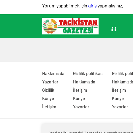
для молодых специалистов
değerle
Yorum yapabilmek için
giriş
yapmalısınız.
КАМАЗа
Hakkımızda
Gizlilik politikası
Gizlilik poli
Yazarlar
Hakkımızda
Hakkımızd
Gizlilik
İletişim
İletişim
Künye
Künye
Künye
İletişim
Yazarlar
Yazarlar