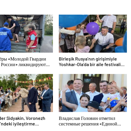
ёры «Молодой Гвардии
Birleşik Rusya’nın girişimiyle
 России» ликвидируют
Yoshkar-Ola’da bir aile festivali
твия паводков на Урале и
düzenlendi
м Востоке
er Sidyakin, Voronezh
Владислав Головин отметил
’ndeki iyileştirme
системные решения «Единой
rinin uygulanmasını
России» в поддержку детского и