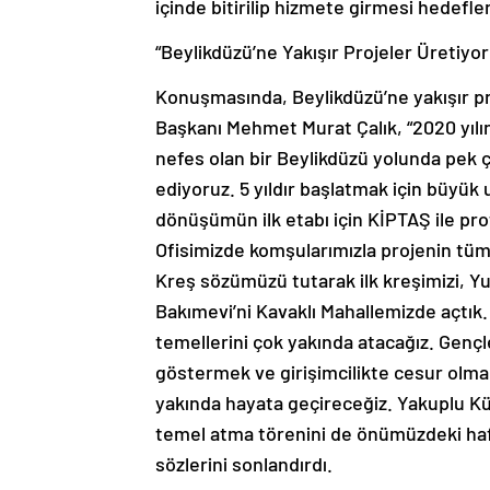
içinde bitirilip hizmete girmesi hedefle
“Beylikdüzü’ne Yakışır Projeler Üretiyor
Konuşmasında, Beylikdüzü’ne yakışır p
Başkanı Mehmet Murat Çalık, “2020 yılı
nefes olan bir Beylikdüzü yolunda pek 
ediyoruz. 5 yıldır başlatmak için büyük
dönüşümün ilk etabı için KİPTAŞ ile pr
Ofisimizde komşularımızla projenin tüm
Kreş sözümüzü tutarak ilk kreşimizi, 
Bakımevi’ni Kavaklı Mahallemizde açtık.
temellerini çok yakında atacağız. Gençle
göstermek ve girişimcilikte cesur olmal
yakında hayata geçireceğiz. Yakuplu Kü
temel atma törenini de önümüzdeki haft
sözlerini sonlandırdı.