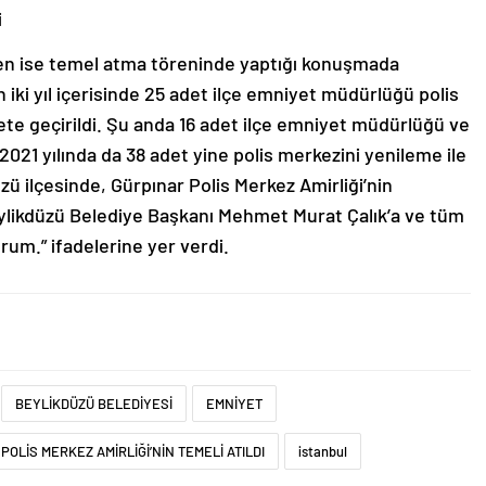
i
en ise temel atma töreninde yaptığı konuşmada
iki yıl içerisinde 25 adet ilçe emniyet müdürlüğü polis
liyete geçirildi. Şu anda 16 adet ilçe emniyet müdürlüğü ve
2021 yılında da 38 adet yine polis merkezini yenileme ile
zü ilçesinde, Gürpınar Polis Merkez Amirliği’nin
Beylikdüzü Belediye Başkanı Mehmet Murat Çalık’a ve tüm
rum.” ifadelerine yer verdi.
BEYLİKDÜZÜ BELEDİYESİ
EMNİYET
POLİS MERKEZ AMİRLİĞİ’NİN TEMELİ ATILDI
istanbul