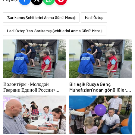
‘Sarıkamış Şehitlerini Anma Günü’ Mesajı
Hadi Öztop
Hadi Öztop `tan ‘Sarıkamış Şehitlerini Anma Günü’ Mesajı
Волонтёры «Молодой
Birleşik Rusya Genç
Гвардии Единой России»
Muhafızları’ndan gönüllüler,
ликвидируют последствия
Ural ve Uzak Doğu’daki
паводков на Урале и Дальнем
sellerin sonuçlarını ortadan
Востоке
kaldırmaya yardımcı oluyor