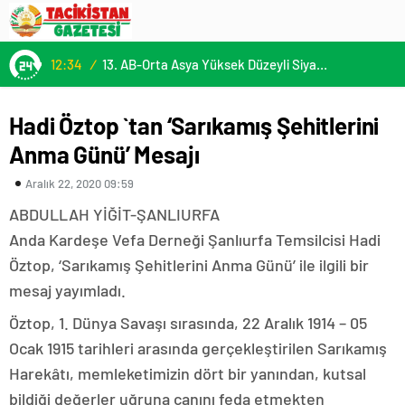
12:34
/
13. AB-Orta Asya Yüksek Düzeyli Siyasi ve Güvenlik Diyaloğuna Katılım
Hadi Öztop `tan ‘Sarıkamış Şehitlerini
Anma Günü’ Mesajı
Aralık 22, 2020 09:59
ABDULLAH YİĞİT-ŞANLIURFA
Anda Kardeşe Vefa Derneği Şanlıurfa Temsilcisi Hadi
Öztop, ‘Sarıkamış Şehitlerini Anma Günü’ ile ilgili bir
mesaj yayımladı.
Öztop, 1. Dünya Savaşı sırasında, 22 Aralık 1914 – 05
Ocak 1915 tarihleri arasında gerçekleştirilen Sarıkamış
Harekâtı, memleketimizin dört bir yanından, kutsal
bildiği değerler uğruna canını feda etmekten