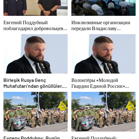
Евгений Поддубный
Инклюзивные организации
поблагодарил добровольцев
передали Владиславу
Белгородской области за
Головину предложения в
мужество в спасении
новую Народную программу
пострадавших от обстрелов
«Единой России»
Birleşik Rusya Genç
Волонтёры «Молодой
Muhafızları’ndan gönüllüler,
Гвардии Единой России»
Belgorod sakinlerine yangın
помогут белгородцам с
söndürücüler ve jeneratörler
огнетушителями и
konusunda yardımcı olacak
генераторами
Evgeny Poddubny: Bugün
Евгений Поддубный: