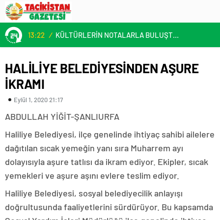
13:22
/
KÜLTÜRLERİN NOTALARLA BULUŞTUĞU YER: MİMOZA’M KAFE’DE DOSTLUK RÜZGARI!
HALİLİYE BELEDİYESİNDEN AŞURE
İKRAMI
Eylül 1, 2020 21:17
ABDULLAH YİĞİT-ŞANLIURFA
Haliliye Belediyesi, ilçe genelinde ihtiyaç sahibi ailelere
dağıtılan sıcak yemeğin yanı sıra Muharrem ayı
dolayısıyla aşure tatlısı da ikram ediyor. Ekipler, sıcak
yemekleri ve aşure aşını evlere teslim ediyor.
Haliliye Belediyesi, sosyal belediyecilik anlayışı
doğrultusunda faaliyetlerini sürdürüyor. Bu kapsamda