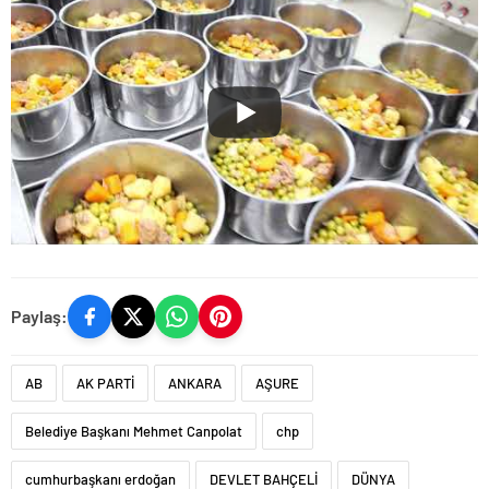
Paylaş:
AB
AK PARTİ
ANKARA
AŞURE
Belediye Başkanı Mehmet Canpolat
chp
cumhurbaşkanı erdoğan
DEVLET BAHÇELİ
DÜNYA