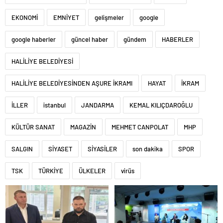
EKONOMİ
EMNİYET
gelişmeler
google
google haberler
güncel haber
gündem
HABERLER
HALİLİYE BELEDİYESİ
HALİLİYE BELEDİYESİNDEN AŞURE İKRAMI
HAYAT
İKRAM
İLLER
istanbul
JANDARMA
KEMAL KILIÇDAROĞLU
KÜLTÜR SANAT
MAGAZİN
MEHMET CANPOLAT
MHP
SALGIN
SİYASET
SİYASİLER
son dakika
SPOR
TSK
TÜRKİYE
ÜLKELER
virüs