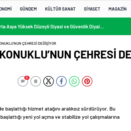
ONOMİ
GÜNDEM
KÜLTÜR SANAT
SİYASET
MAGAZİN
13. AB-Orta Asya Yüksek Düzeyli Siyasi ve Güvenlik Diyaloğuna Katılım
 KONUKLU’NUN ÇEHRESİ DEĞİŞİYOR
E KONUKLU’NUN ÇEHRESİ D
0
e başlattığı hizmet atağını aralıksız sürdürüyor. Bu
aşlattığı yeni yol açma ve stabilize yol çalışmalarına