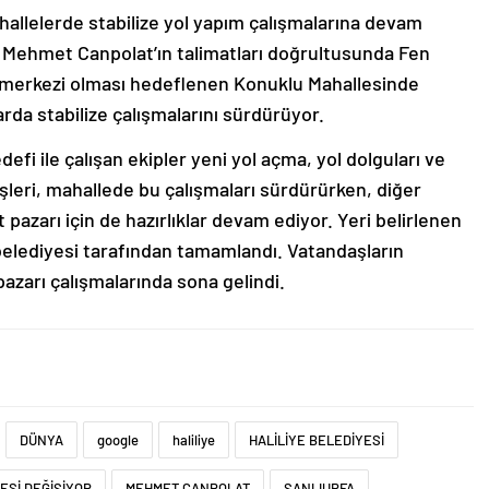
ahallelerde stabilize yol yapım çalışmalarına devam
 Mehmet Canpolat’ın talimatları doğrultusunda Fen
e merkezi olması hedeflenen Konuklu Mahallesinde
rda stabilize çalışmalarını sürdürüyor.
fi ile çalışan ekipler yeni yol açma, yol dolguları ve
İşleri, mahallede bu çalışmaları sürdürürken, diğer
pazarı için de hazırlıklar devam ediyor. Yeri belirlenen
belediyesi tarafından tamamlandı. Vatandaşların
azarı çalışmalarında sona gelindi.
DÜNYA
google
haliliye
HALİLİYE BELEDİYESİ
ESİ DEĞİŞİYOR
MEHMET CANPOLAT
ŞANLIURFA