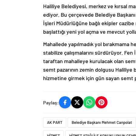
Haliliye Belediyesi, merkez ve kırsal m
ediyor. Bu çerçevede Belediye Başkanı
İşleri Müdürlüğüne bağlı ekipler cazib
başlattığı yeni yol açma ve mevcut yolla
Mahallede yapılmadık yol bırakmama hede
stabilize çalışmalarını sürdürüyor. Fen 
taraftan mahalleye kurulacak olan semt 
semt pazarının zemin dolgusu Haliliye 
hizmetine girmek için gün sayan semt p
Paylaş:
AK PART
Belediye Başkanı Mehmet Canpolat
HİZMET
HİZMET ATAĞI İLE KONUKLU’NUN ÇEHR