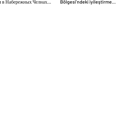
и в Набережных Челнах
Bölgesi’ndeki iyileştirme
тительские мероприятия
projelerinin uygulanmasını
лодых специалистов
değerlendirdi
За