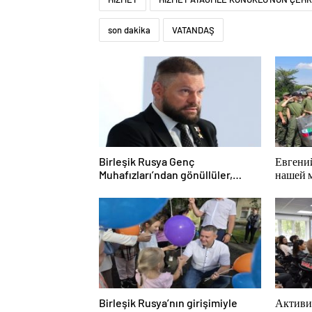
son dakika
VATANDAŞ
Birleşik Rusya Genç
Евгени
Muhafızları’ndan gönüllüler,
нашей 
Belgorod sakinlerine yangın
победи
söndürücüler ve jeneratörler
konusunda yardımcı olacak
Birleşik Rusya’nın girişimiyle
Активи