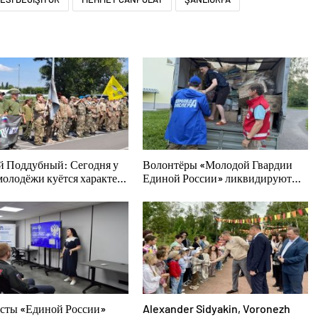
й Поддубный: Сегодня у
Волонтёры «Молодой Гвардии
молодёжи куётся характер
Единой России» ликвидируют
телей
последствия паводков на Урале и
Дальнем Востоке
сты «Единой России»
Alexander Sidyakin, Voronezh