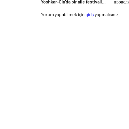
Yoshkar-Ola’da bir aile festivali
провел
düzenlendi
просве
для мо
Yorum yapabilmek için
giriş
yapmalısınız.
КАМА