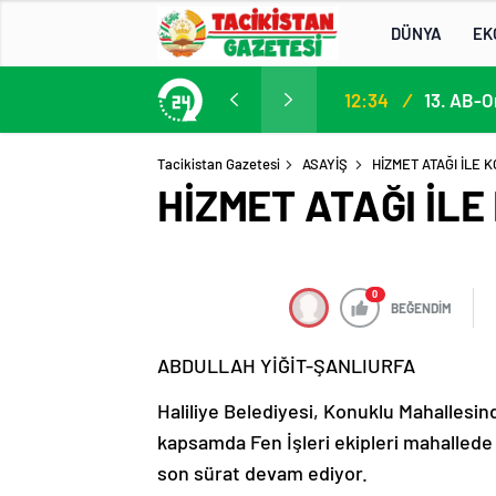
DÜNYA
EK
Participation in the 13th EU–Central Asia High-Level Political and Security Dialogue
12:34
/
Tacikistan Gazetesi
ASAYİŞ
HİZMET ATAĞI İLE
HİZMET ATAĞI İL
0
BEĞENDİM
ABDULLAH YİĞİT-ŞANLIURFA
Haliliye Belediyesi, Konuklu Mahallesind
kapsamda Fen İşleri ekipleri mahallede b
son sürat devam ediyor.