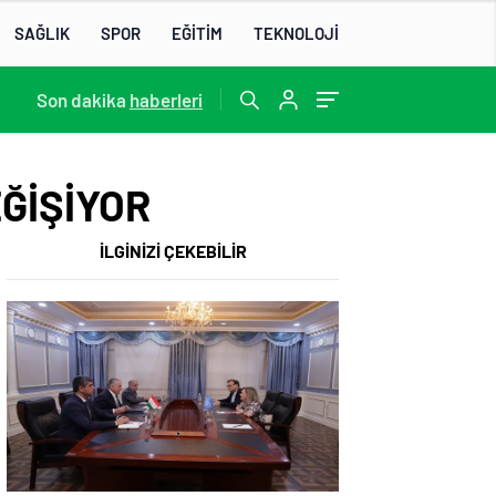
SAĞLIK
SPOR
EĞİTİM
TEKNOLOJİ
13:22
Son dakika
/
haberleri
EĞİŞİYOR
İLGİNİZİ ÇEKEBİLİR