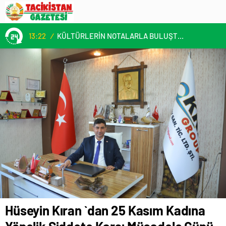
13:22
/
KÜLTÜRLERİN NOTALARLA BULUŞTUĞU YER: MİMOZA’M KAFE’DE DOSTLUK RÜZGARI!
Hüseyin Kıran `dan 25 Kasım Kadına