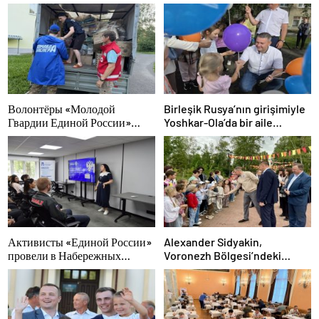
Волонтёры «Молодой
Birleşik Rusya’nın girişimiyle
Гвардии Единой России»
Yoshkar-Ola’da bir aile
ликвидируют последствия
festivali düzenlendi
паводков на Урале и Дальнем
Востоке
Активисты «Единой России»
Alexander Sidyakin,
провели в Набережных
Voronezh Bölgesi’ndeki
Челнах просветительские
iyileştirme projelerinin
мероприятия для молодых
uygulanmasını değerlendirdi
специалистов КАМАЗа